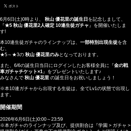
6月6日(土)0時より、
秋山 優花里の誕生日
を記念しまして、
『
★5 秋山 優花里2人確定 10連生徒ガチャ
』を開催いたしま
す!
本10連生徒ガチャのラインナップは、
一部特別出現生徒
を含
む、
★5～★3の
秋山 優花里のみ
となっております。
また、6/6の誕生日当日にログインしたお客様全員に『
金の戦
車ガチャチケット×1
』をプレゼントいたします♪
みなさんで
秋山 優花里
の誕生日をお祝いしましょう！
※本10連ガチャから出現する生徒は、全てLv1の状態で出現し
ます。
開催期間
2026年6月6日(土)0:00～23:59
※本ガチャのラインナップ及び、提供割合は『学園 > ガチャ >