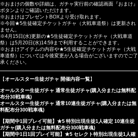
※おまけの個数や詳細は、ガチャ実行前の確認画面『おまけ』
ボタンよりご確認いただけます。
※おまけはプレゼントBOXより受け取れます。
※今回★5生徒確定チケットガチャ（大戦車道祭）は更新され
ません。
※4月15日(水)更新の★5生徒確定チケットガチャ（大戦車道
祭）は5月20日(水)14:59まで利用することができます。
※おまけアイテムの内容や★5生徒確定チケットガチャ（大戦
車道祭）については今後変更が入る場合がございますのでご了
承ください。
【
オールスター生徒ガチャ 開催内容一覧
】
オールスター生徒ガチャ 通常生徒ガチャ(購入分または無料配
布分30戦車魂)
オールスター生徒ガチャ 通常10連生徒ガチャ(購入分または無
料配布分300戦車魂)
【期間中1回プレイ可能】★5 特別出現生徒1人確定 10連生徒
ガチャ(購入分または無料配布分300戦車魂)
【期間中1日1回プレイ可能】★5 セレクト特別出現生徒1人確