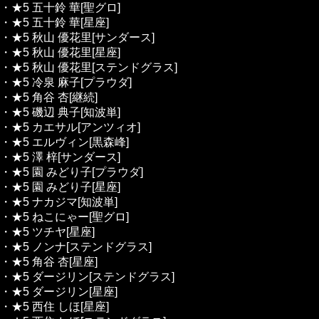
・★5 五十鈴 華[聖グロ]
・★5 五十鈴 華[星座]
・★5 秋山 優花里[サンダース]
・★5 秋山 優花里[星座]
・★5 秋山 優花里[ステンドグラス]
・★5 冷泉 麻子[プラウダ]
・★5 角谷 杏[継続]
・★5 磯辺 典子[知波単]
・★5 カエサル[アンツィオ]
・★5 エルヴィン[黒森峰]
・★5 澤 梓[サンダース]
・★5 園 みどり子[プラウダ]
・★5 園 みどり子[星座]
・★5 ナカジマ[知波単]
・★5 ねこにゃー[聖グロ]
・★5 ツチヤ[星座]
・★5 ノンナ[ステンドグラス]
・★5 角谷 杏[星座]
・★5 ダージリン[ステンドグラス]
・★5 ダージリン[星座]
・★5 西住 しほ[星座]