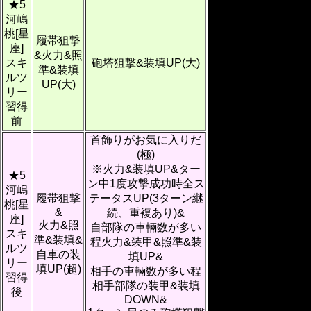
★5
河嶋
桃[星
履帯狙撃
座]
&火力&照
スキ
砲塔狙撃&装填UP(大)
準&装填
ルツ
UP(大)
リー
習得
前
首飾りがお気に入りだ
(極)
※火力&装填UP&ター
★5
ン中1度攻撃成功時全ス
河嶋
履帯狙撃
テータスUP(3ターン継
桃[星
&
続、重複あり)&
座]
火力&照
自部隊の車輛数が多い
スキ
準&装填&
程火力&装甲&照準&装
ルツ
自車の装
填UP&
リー
填UP(超)
相手の車輛数が多い程
習得
相手部隊の装甲&装填
後
DOWN&