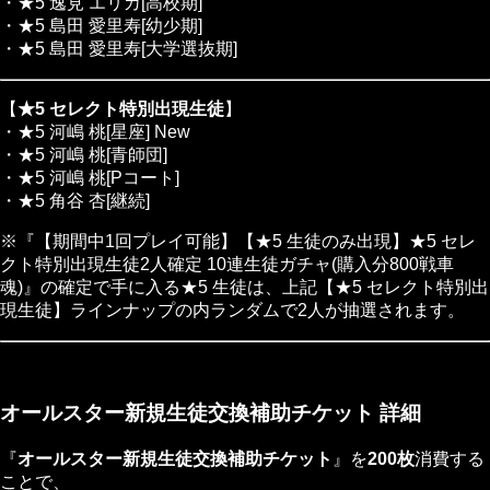
・★5 逸見 エリカ[高校期]
・★5 島田 愛里寿[幼少期]
・★5 島田 愛里寿[大学選抜期]
【
★5 セレクト特別出現生徒
】
・★5 河嶋 桃[星座]
New
・★5 河嶋 桃[青師団]
・★5 河嶋 桃[Pコート]
・★5 角谷 杏[継続]
※『【期間中1回プレイ可能】【★5 生徒のみ出現】★5 セレ
クト特別出現生徒2人確定 10連生徒ガチャ(購入分800戦車
魂)』の確定で手に入る★5 生徒は、上記【★5 セレクト特別出
現生徒】ラインナップの内ランダムで2人が抽選されます。
オールスター新規生徒交換補助チケット 詳細
『
オールスター新規生徒交換補助チケット
』を
200枚
消費する
ことで、