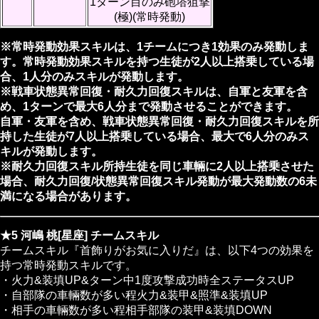
1ターン目のみ砲塔狙撃
(極)(常時発動)
※常時発動効果スキルは、1チームにつき1効果のみ発動しま
す。常時発動効果スキルを持つ生徒が2人以上搭乗している場
合、1人分のみスキルが発動します。
※戦車状態異常回復・耐久力回復スキルは、自軍と友軍を含
め、1ターンで最大6人分まで発動させることができます。
自軍・友軍を含め、戦車状態異常回復・耐久力回復スキルを所
持した生徒が7人以上搭乗している場合、最大で6人分のみス
キルが発動します。
※耐久力回復スキル所持生徒を同じ車輛に2人以上搭乗させた
場合、耐久力回復/状態異常回復スキル発動が最大発動数の6未
満になる場合があります。
★5 河嶋 桃[星座] チームスキル
チームスキル『首飾りがお気に入りだ』は、以下4つの効果を
持つ常時発動スキルです。
・火力&装填UP&ターン中1度攻撃成功時全ステータスUP
・自部隊の車輛数が多い程火力&装甲&照準&装填UP
・相手の車輛数が多い程相手部隊の装甲&装填DOWN