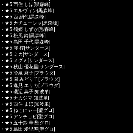
・★5 西住 しほ[黒森峰]
・★5 エルヴィン[黒森峰]
・★5 西 絹代[黒森峰]
・★5 カチューシャ[黒森峰]
・★5 鶴姫 しずか[黒森峰]
・★5 松風 鈴[黒森峰]
・★5 島田 千代[黒森峰]
・★5 澤 梓[サンダース]
・★5 ミカ[サンダース]
・★5 メグミ[サンダース]
・★5 秋山 優花里[サンダース]
・★5 冷泉 麻子[プラウダ]
・★5 園 みどり子[プラウダ]
・★5 逸見 エリカ[プラウダ]
・★5 磯辺 典子[知波単]
・★5 ナカジマ[知波単]
・★5 西住 まほ[知波単]
・★5 ねこにゃー[聖グロ]
・★5 アンチョビ[聖グロ]
・★5 五十鈴 華[聖グロ]
・★5 島田 愛里寿[聖グロ]