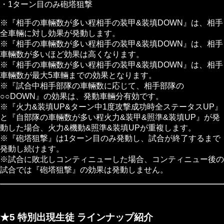
・1ターン目のみ砲塔狙撃
※『相手の車輛数が多い程相手の装甲&装填DOWN』は、相手
全車輛に対し効果が発動します。
※『相手の車輛数が多い程相手の装甲&装填DOWN』は、相手
車輛数が多いほど効果は高くなります。
※『相手の車輛数が多い程相手の装甲&装填DOWN』は、相手
車輛数が最大5車輛までの効果となります。
※『試合中相手部隊の車輛数に応じて、相手部隊の
○○DOWN』の効果は、発動車輛分有効です。
※『火力&装填UP&ターン中1度攻撃成功時全ステータスUP』
と『自部隊の車輛数が多い程火力&装甲&照準&装填UP』が発
動した場合、火力&機動&照準&装填UPが重複します。
※『砲塔狙撃』は1ターン目のみ発動し、試合が終了するまで
発動し続けます。
※試合に敗北しコンティニューした場合、コンティニュー後の
試合では『砲塔狙撃』の効果は発動しません。
★5 特別出現生徒 ラインナップ紹介