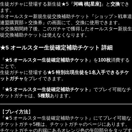
生徒ガチャに登場する新生徒★5『
河嶋 桃[星座]
』と
交換
でき
ます。
※オールスター新規生徒交換補助チケット『ショップ＞戦車道
連盟購買部＞交換券』の画面にて、交換に使用できます。
※交換期間終了後、このガチャで獲得したオールスター新規生
徒交換補助チケットは使えなくなります。
★5 オールスター生徒確定補助チケット 詳細
『
★5 オールスター生徒確定補助チケット
』を
100枚
消費する
ことで、
生徒ガチャに登場する
★5 特別出現生徒を1名入手できるチケ
ットガチャ
をプレイできます。
『
★5 オールスター生徒確定補助チケット
』でプレイ可能なチ
ケットガチャは、
5種類
あります。
【
プレイ方法
】
『★5 オールスター生徒確定補助チケット』にてプレイ可能な
チケットガチャ5種は、チケットガチャのページにあります。
チケットガチャの右端にあるオレンジ色の矢印部分をタップす