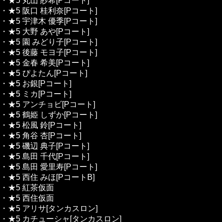
・★5 丸山 紗希[Pコート]
・★5 阪口 桂利奈[Pコート]
・★5 宇津木 優季[Pコート]
・★5 大野 あや[Pコート]
・★5 園 みどり子[Pコート]
・★5 後藤 モヨ子[Pコート]
・★5 金春 希美[Pコート]
・★5 ぴよたん[Pコート]
・★5 お銀[Pコート]
・★5 ミカ[Pコート]
・★5 アンチョビ[Pコート]
・★5 鶴姫 しずか[Pコート]
・★5 松風 鈴[Pコート]
・★5 角谷 杏[Pコート]
・★5 磯辺 典子[Pコート]
・★5 島田 千代[Pコート]
・★5 島田 愛里寿[Pコート]
・★5 西住 みほ[PコートB]
・★5 紅茶仮面
・★5 西住仮面
・★5 アリサ[タンカスロン]
・★5 カチューシャ[タンカスロン]