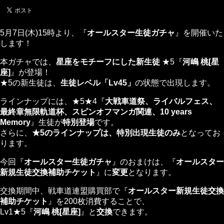
5月7日(木)15時より、『
オールスター生徒ガチャ
』を開催いた
します！
本ガチャでは、
星座をモチーフにした新生徒
★5『
河嶋 桃[星
座]
』が登場！
★5の新生徒は、
生徒レベル「Lv45」
の状態で出現します。
ラインナップには、★5★4『
大戦車道祭、ライバルフェス、
最終章無限軌道杯、スピンオフマンガ関連、10 years
Memory
』生徒が
特別登場
です。
さらに、
★5のラインナップは、特別出現生徒のみ
となってお
ります。
今回『
オールスター生徒ガチャ
』のおまけは、『
オールスター
新規生徒交換補助チケット
』に
変更
となります。
交換期間中、戦車道連盟購買部で『
オールスター新規生徒交換
補助チケット
』を200枚消費することで、
Lv1★5『
河嶋 桃[星座]
』と
交換
できます。