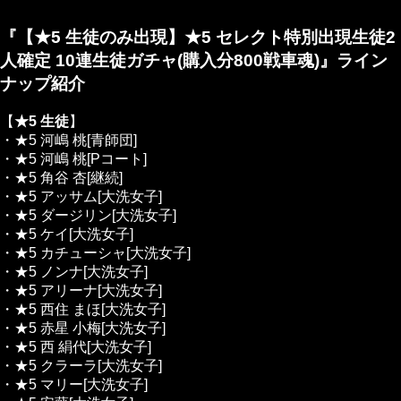
『【★5 生徒のみ出現】★5 セレクト特別出現生徒2
人確定 10連生徒ガチャ(購入分800戦車魂)』ライン
ナップ紹介
【
★5 生徒
】
・★5 河嶋 桃[青師団]
・★5 河嶋 桃[Pコート]
・★5 角谷 杏[継続]
・★5 アッサム[大洗女子]
・★5 ダージリン[大洗女子]
・★5 ケイ[大洗女子]
・★5 カチューシャ[大洗女子]
・★5 ノンナ[大洗女子]
・★5 アリーナ[大洗女子]
・★5 西住 まほ[大洗女子]
・★5 赤星 小梅[大洗女子]
・★5 西 絹代[大洗女子]
・★5 クラーラ[大洗女子]
・★5 マリー[大洗女子]