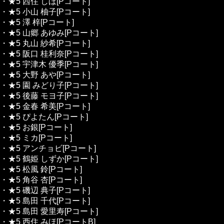
・★5 西住 しほ[Pコート]
・★5 小山 柚子[Pコート]
・★5 澤 梓[Pコート]
・★5 山郷 あゆみ[Pコート]
・★5 丸山 紗希[Pコート]
・★5 阪口 桂利奈[Pコート]
・★5 宇津木 優季[Pコート]
・★5 大野 あや[Pコート]
・★5 園 みどり子[Pコート]
・★5 後藤 モヨ子[Pコート]
・★5 金春 希美[Pコート]
・★5 ぴよたん[Pコート]
・★5 お銀[Pコート]
・★5 ミカ[Pコート]
・★5 アンチョビ[Pコート]
・★5 鶴姫 しずか[Pコート]
・★5 松風 鈴[Pコート]
・★5 角谷 杏[Pコート]
・★5 磯辺 典子[Pコート]
・★5 島田 千代[Pコート]
・★5 島田 愛里寿[Pコート]
・★5 西住 みほ[PコートB]