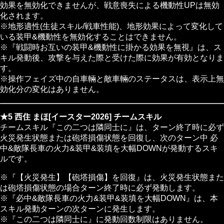
効果を無効化できませんが、戦意喪失による機動性UPは無効
化されます。
※地形適性(生徒スキル/戦車性能)、地形効果によって変化して
いる装甲&機動性を無効化することはできません。
※『戦闘時お互いの装甲&機動性に掛かる効果を無視』は、ス
キル発動後、攻撃を与えた際と受けた際に効果が有効となりま
す。
※操作フェイズ中の自車輛と敵車輛のステータスは、表示上無
効化分の変化はありません。
★5 西住 まほ[イースター2026] チームスキル
チームスキル『この二つは隣同士に』は、ターン終了時に必ず
火災発生状態または砲塔損傷状態を回復し、次のターン中 必
中&敵隊長車の火力&装甲&装填を大幅DOWNが発動するスキ
ルです。
※『【火災発生】【砲塔損傷】を回復』は、火災発生状態また
は砲塔損傷状態の場合ターン終了時に必ず発動します。
※『必中&敵隊長車の火力&装甲&装填を大幅DOWN』は、本
スキル発動ターンの次ターンに発生します。
※『この二つは隣同士に』に発動回数制限はありません。