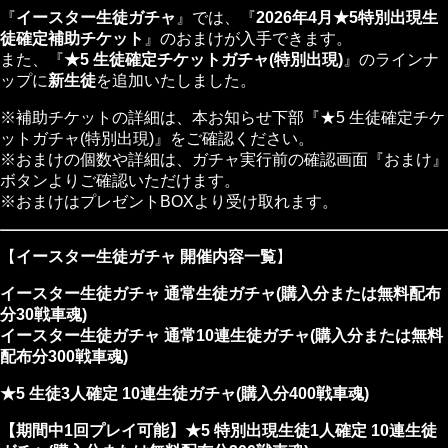
『
イースター生徒ガチャ
』では、『
2026年4月★5特別出現生
徒確定補助チケット
』のおまけが入手できます。
また、『
★5 生徒確定チケットガチャ(特別出現)
』のラインナ
ップに
新生徒
を追加いたしました。
※補助チケットの詳細は、本お知らせ下部『★5 生徒確定チケ
ットガチャ(特別出現)』をご確認ください。
※おまけの個数や詳細は、ガチャ実行前の確認画面『おまけ』
ボタンよりご確認いただけます。
※おまけはプレゼントBOXより受け取れます。
【
イースター生徒ガチャ 開催内容一覧
】
イースター生徒ガチャ 通常生徒ガチャ(購入分または無料配布
分30戦車魂)
イースター生徒ガチャ 通常10連生徒ガチャ(購入分または無料
配布分300戦車魂)
★5 生徒3人確定 10連生徒ガチャ(購入分400戦車魂)
【期間中1回プレイ可能】★5 特別出現生徒1人確定 10連生徒