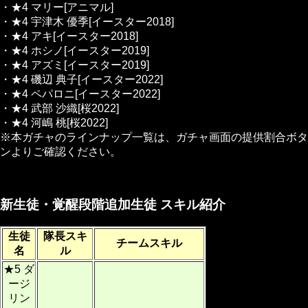
・★4 マリー[アニマル]
・★4 宇津木 優季[イースター2018]
・★4 アキ[イースター2018]
・★4 ホシノ[イースター2019]
・★4 アズミ[イースター2019]
・★4 磯辺 典子[イースター2022]
・★4 ペパロニ[イースター2022]
・★4 武部 沙織[桜2022]
・★4 河嶋 桃[桜2022]
※本ガチャのラインナップ一覧は、ガチャ画面の提供割合ボタ
ンよりご確認ください。
新生徒・覚醒段階追加生徒 スキル紹介
生徒
隊長スキ
チームスキル
名
ル
★5 ダ
ージ
リン