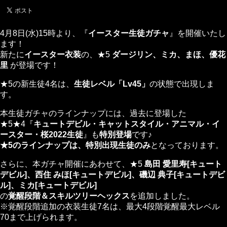
4月8日(水)15時より、『
イースター生徒ガチャ
』を開催いたし
ます！
新たに
イースター衣装
の、★5
ダージリン、ミカ、まほ、優花
里
が登場です！
★5の新生徒4名は、
生徒レベル「Lv45」
の状態で出現しま
す。
本生徒ガチャのラインナップには、過去に登場した
★5★4『
キュートデビル・キャットスタイル・アニマル・イ
ースター・桜2022生徒
』も
特別登場
です♪
★5のラインナップは、特別出現生徒のみ
となっております。
さらに、本ガチャ開催にあわせて、★5
島田 愛里寿[キュート
デビル]、西住 みほ[キュートデビル]、磯辺 典子[キュートデビ
ル]、ミカ[キュートデビル]
の
覚醒段階＆スキルツリーヘックス
を追加しました。
※覚醒段階追加の衣装生徒7名は、最大4段階覚醒最大レベル
70まで上げられます。