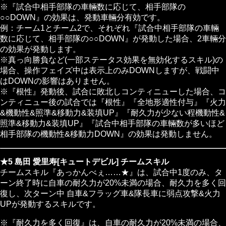
※『試合中相手部隊の車輛数に応じて、相手部隊の
○○DOWN』の効果は、発動車輛分有効です。
例：チーム1とチーム2で、それぞれ『試合中相手部隊の車輛
数に応じて、相手部隊の○○DOWN』が発動した場合、2車輛分
の効果が発動します。
※真っ向勝負など(一部ステータス効果を無効化するスキル)の
場合、操作フェイズ中は表示上のみDOWNしますが、戦闘中
はDOWNの影響はありません。
※『根性』発動後、試合に敗北しコンティニューした場合、コ
ンティニュー後の試合では『根性』『全地形適性付与』『火力
&機動性&照準&移動力&装填UP』『耐久力が少ない程機動性&
照準&移動力&装填UP』『試合中相手部隊の車輛数が多いほど
相手部隊の機動性&移動力DOWN』の効果は発動しません。
★5 島田 愛里寿[キュートデビル] チームスキル
チームスキル『あっかんべぇ……★』は、試合中1度のみ、タ
ーン終了時に自車の耐久力が20%未満の場合、耐久力を多く回
復し、次ターン中 自車&フラッグ車&隊長車に弱点攻撃&火力
UPが発動するスキルです。
※『耐久力を多く回復』は、自車の耐久力が20%未満の場合、