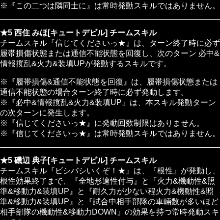
※『この二つは隣同士に』は常時発動スキルではありません。
★5 西住 みほ[キュートデビル] チームスキル
チームスキル『信じてくださいっ★』は、ターン終了時に必ず
履帯損傷状態または通信不能状態を回復し、次のターン 必中&
情報撹乱&火力&装填UPが発動するスキルです。
※『履帯損傷&通信不能状態を回復』は、履帯損傷状態または
通信不能状態の場合ターン終了時に必ず発動します。
※『必中&情報撹乱&火力&装填UP』は、本スキル発動ターン
の次ターンに発生します。
※『信じてくださいっ★』に発動回数制限はありません。
※『信じてくださいっ★』は常時発動スキルではありません。
★5 磯辺 典子[キュートデビル] チームスキル
チームスキル『ビシバシいくぞ！★』は、『根性』が発動し、
根性効果終了まで、『全地形適性付与』と『火力&機動性&照
準&移動力&装填UP』と『耐久力が少ない程火力&機動性&照
準&移動力&装填UP』と『試合中相手部隊の車輛数が多いほど
相手部隊の機動性&移動力DOWN』の効果を持つ常時発動スキ