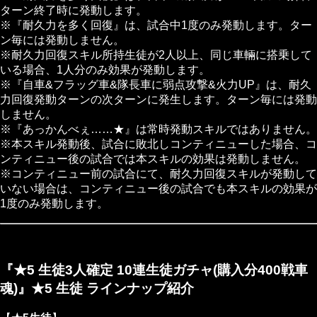
ターン終了時に発動します。
※『耐久力を多く回復』は、試合中1度のみ発動します。ター
ン毎には発動しません。
※耐久力回復スキル所持生徒が2人以上、同じ車輛に搭乗して
いる場合、1人分のみ効果が発動します。
※『自車&フラッグ車&隊長車に弱点攻撃&火力UP』は、耐久
力回復発動ターンの次ターンに発生します。ターン毎には発動
しません。
※『あっかんべぇ……★』は常時発動スキルではありません。
※本スキル発動後、試合に敗北しコンティニューした場合、コ
ンティニュー後の試合では本スキルの効果は発動しません。
※コンティニュー前の試合にて、耐久力回復スキルが発動して
いない場合は、コンティニュー後の試合でも本スキルの効果が
1度のみ発動します。
『★5 生徒3人確定 10連生徒ガチャ(購入分400戦車
魂)』★5 生徒 ラインナップ紹介