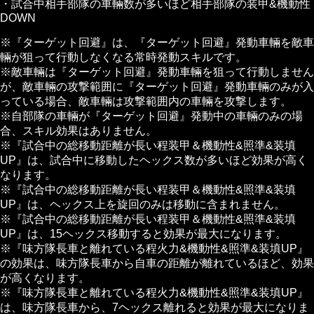
・試合中相手部隊の車輛数が多いほど相手部隊の装甲&機動性
DOWN
※『ターゲット回避』は、『ターゲット回避』発動車輛を敵車
輛が狙って行動しなくなる常時発動スキルです。
※敵車輛は『ターゲット回避』発動車輛を狙って行動しません
が、敵車輛の攻撃範囲に『ターゲット回避』発動車輛のみが入
っている場合、敵車輛は攻撃範囲内の車輛を攻撃します。
※自部隊の車輛が『ターゲット回避』発動中の車輛のみの場
合、スキル効果はありません。
※『試合中の総移動距離が長い程装甲＆機動性&照準&装填
UP』は、試合中に移動したヘックス数が多いほど効果が高く
なります。
※『試合中の総移動距離が長い程装甲＆機動性&照準&装填
UP』は、ヘックス上を旋回のみは移動に含まれません。
※『試合中の総移動距離が長い程装甲＆機動性&照準&装填
UP』は、15ヘックス移動すると効果が最大になります。
※『味方隊長車と離れている程火力&機動性&照準&装填UP』
の効果は、味方隊長車から自車の距離が離れているほど、効果
が高くなります。
※『味方隊長車と離れている程火力&機動性&照準&装填UP』
は、味方隊長車から、7ヘックス離れると効果が最大になりま