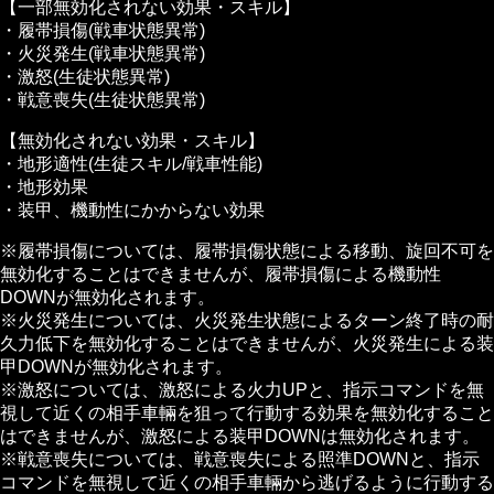
【一部無効化されない効果・スキル】
・履帯損傷(戦車状態異常)
・火災発生(戦車状態異常)
・激怒(生徒状態異常)
・戦意喪失(生徒状態異常)
【無効化されない効果・スキル】
・地形適性(生徒スキル/戦車性能)
・地形効果
・装甲、機動性にかからない効果
※履帯損傷については、履帯損傷状態による移動、旋回不可を
無効化することはできませんが、履帯損傷による機動性
DOWNが無効化されます。
※火災発生については、火災発生状態によるターン終了時の耐
久力低下を無効化することはできませんが、火災発生による装
甲DOWNが無効化されます。
※激怒については、激怒による火力UPと、指示コマンドを無
視して近くの相手車輛を狙って行動する効果を無効化すること
はできませんが、激怒による装甲DOWNは無効化されます。
※戦意喪失については、戦意喪失による照準DOWNと、指示
コマンドを無視して近くの相手車輛から逃げるように行動する