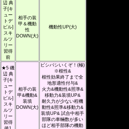
辺 典
子[キ
ュー
相手の装
トデ
甲＆機動
ビル]
機動性UP(大)
性
スキ
DOWN(大)
ルツ
リー
習得
前
ビシバシいくぞ！(極)
★5 磯
※根性&
辺 典
根性効果終了まで全
子[キ
地形適性付与&
ュー
相手の装
火力&機動性&照準&
トデ
甲&機動&
移動力&装填UP&
ビル]
装填
耐久力が少ない程機
スキ
DOWN(大)
動性&照準&移動力&
ルツ
装填UP& 試合中相手
リー
部隊の車輛数が多い
習得
ほど相手部隊の機動
後1