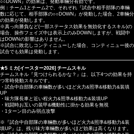
○○DOWN』の効果は、発動車輛分有効です。
例：チーム1とチーム2で、それぞれ『試合中相手部隊の車輛
数に応じて、相手部隊の○○DOWN』が発動した場合、2車輛分
の効果が発動します。
※真っ向勝負など(一部ステータス効果を無効化するスキル)の
場合、操作フェイズ中は表示上のみDOWNしますが、戦闘中
はDOWNの影響はありません。
※試合に敗北しコンティニューした場合、コンティニュー後の
試合でも効果は発動します。
★5 ミカ[イースター2026] チームスキル
チームスキル『見つけられるかな？』は、以下4つの効果を持
つ常時発動スキルです。
・試合中自部隊の車輛数が多いほど火力&照準&移動力&装填
UP
・味方隊長車と近い程火力&照準&移動力&装填UP
・戦闘時お互いの装甲&機動性に掛かる効果を無視
・1ターン目のみ弱点攻撃
※『試合中自部隊の車輛数が多いほど火力&照準&移動力&装
填UP』は、残り味方車輛数が多いほど効果は高くなります。