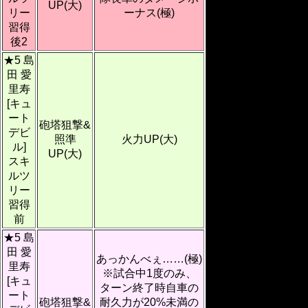
UP(大)
リー
ーナス(極)
習得
後2
★5 島
田 愛
里寿
[キュ
ート
砲塔狙撃&
デビ
照準
火力UP(大)
ル]
UP(大)
スキ
ルツ
リー
習得
前
★5 島
田 愛
あっかんべぇ……(極)
里寿
※試合中1度のみ、
[キュ
ターン終了時自車の
ート
砲塔狙撃&
耐久力が20%未満の