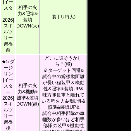
[イー
相手の火
スタ
力&照準&
ー
装甲UP(大)
装填
2026]
スキ
DOWN(大)
ルツ
リー
習得
前
どこに隠そうかし
★5 ダ
ら？(極)
ージ
※ターゲット回避&
リン
試合中の総移動距離
[イー
が長い程装甲＆機動
相手の火
スタ
性&照準&装填UP&
力&機動&
ー
味方隊長車と離れて
照準&装填
2026]
いる程火力&機動性&
スキ
DOWN(超)
照準&装填UP&
ルツ
試合中相手部隊の車
リー
輛数が多いほど相手
習得
部隊の装甲&機動性
後