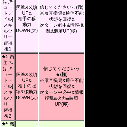
ほ[キ
ュー
信じてくださいっ(極)
照準&装填
トデ
UP&
※履帯損傷&通信不能
相手の移
ビル]
状態を回復&
動力
スキ
次ターン必中&情報撹
DOWN(大)
ルツ
乱&装填UP(極)
リー
習得
後1
★5 西
住 み
ほ[キ
信じてくださいっ
ュー
★(極)
照準&装填
トデ
UP&
※履帯損傷&通信不能
相手の照
ビル]
状態を回復&
準&移動力
スキ
次ターン中必中&情報
DOWN(大)
ルツ
撹乱&火力&装填
リー
UP(極)
習得
後2
★5 磯