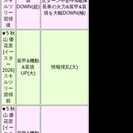
スキ
填
次ターン中必中&敵隊
ルツ
DOWN(超)
長車の火力&装甲&装
リー
填を大幅DOWN(極)
習得
後
★5 秋
山 優
花里
[イー
スタ
装甲&機動
ー
&装填
情報撹乱(大)
2026]
UP(大)
スキ
ルツ
リー
習得
前
★5 秋
山 優
花里
[イー