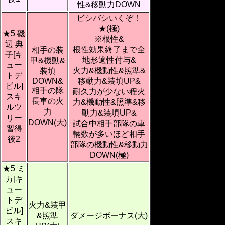
性&移動力DOWN
ビシバシいくぞ！
★(極)
★5 磯
※根性&
辺 典
根性効果終了まで全
相手の装
子[キ
地形適性付与&
甲&機動&
ュー
火力&機動性&照準&
装填
トデ
DOWN&
移動力&装填UP&
ビル]
相手の隊
耐久力が少ない程火
スキ
長車の火
力&機動性&照準&移
ルツ
力
動力&装填UP&
リー
DOWN(大)
試合中相手部隊の車
習得
輛数が多いほど相手
後2
部隊の機動性&移動力
DOWN(極)
★5 ミ
カ[キ
ュー
トデ
火力&装甲
ビル]
&照準
ダメージボーナス(大)
スキ