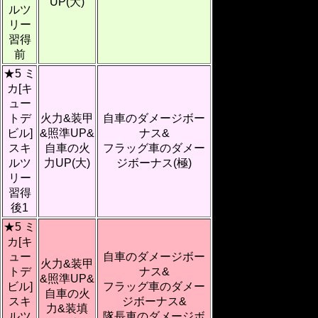
UP(大)
ルツ
リー
習得
前
★5 ミ
カ[キ
ュー
トデ
火力&装甲
自車のダメージボー
ビル]
&照準UP&
ナス&
スキ
自車の火
フラッグ車のダメー
ルツ
力UP(大)
ジボーナス(極)
リー
習得
後1
★5 ミ
カ[キ
ュー
自車のダメージボー
火力&装甲
トデ
ナス&
&照準UP&
ビル]
フラッグ車のダメー
自車の火
スキ
ジボーナス&
力&装填
ルツ
隊長車のダメージボ