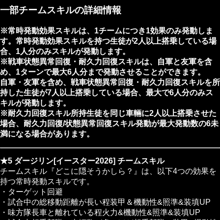
一部チームスキルの詳細情報
※常時発動効果スキルは、1チームにつき1効果のみ発動しま
す。常時発動効果スキルを持つ生徒が2人以上搭乗している場
合、1人分のみスキルが発動します。
※戦車状態異常回復・耐久力回復スキルは、自軍と友軍を含
め、1ターンで最大6人分まで発動させることができます。
自軍・友軍を含め、戦車状態異常回復・耐久力回復スキルを所
持した生徒が7人以上搭乗している場合、最大で6人分のみス
キルが発動します。
※耐久力回復スキル所持生徒を同じ車輛に2人以上搭乗させた
場合、耐久力回復/状態異常回復スキル発動が最大発動数の6未
満になる場合があります。
★5 ダージリン[イースター2026] チームスキル
チームスキル『どこに隠そうかしら？』は、以下4つの効果を
持つ常時発動スキルです。
・ターゲット回避
・試合中の総移動距離が長い程装甲＆機動性&照準&装填UP
・味方隊長車と離れている程火力&機動性&照準&装填UP