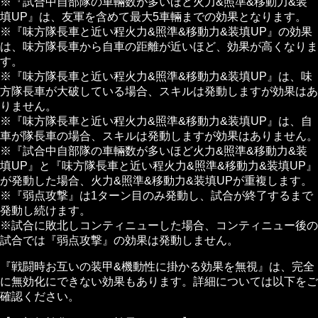
※『試合中自部隊の車輛数が多いほど火力&照準&移動力&装
填UP』は、友軍を含めて最大5車輛までの効果となります。
※『味方隊長車と近い程火力&照準&移動力&装填UP』の効果
は、味方隊長車から自車の距離が近いほど、効果が高くなりま
す。
※『味方隊長車と近い程火力&照準&移動力&装填UP』は、味
方隊長車が大破している場合、スキルは発動しますが効果はあ
りません。
※『味方隊長車と近い程火力&照準&移動力&装填UP』は、自
車が隊長車の場合、スキルは発動しますが効果はありません。
※『試合中自部隊の車輛数が多いほど火力&照準&移動力&装
填UP』と『味方隊長車と近い程火力&照準&移動力&装填UP』
が発動した場合、火力&照準&移動力&装填UPが重複します。
※『弱点攻撃』は1ターン目のみ発動し、試合が終了するまで
発動し続けます。
※試合に敗北しコンティニューした場合、コンティニュー後の
試合では『弱点攻撃』の効果は発動しません。
『戦闘時お互いの装甲&機動性に掛かる効果を無視』は、完全
に無効化にできない効果もあります。詳細については以下をご
確認ください。