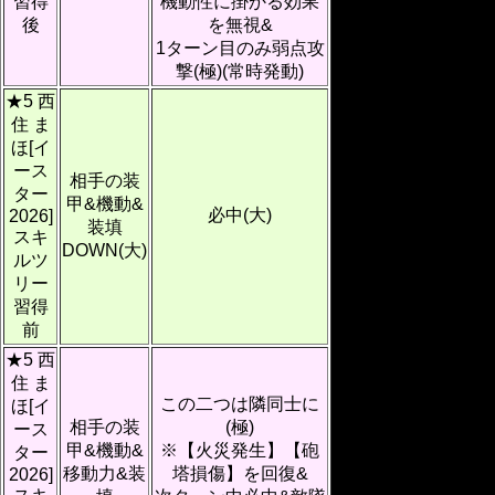
習得
機動性に掛かる効果
後
を無視&
1ターン目のみ弱点攻
撃(極)(常時発動)
★5 西
住 ま
ほ[イ
ース
相手の装
ター
甲&機動&
必中(大)
2026]
装填
スキ
DOWN(大)
ルツ
リー
習得
前
★5 西
住 ま
この二つは隣同士に
ほ[イ
相手の装
(極)
ース
甲&機動&
※【火災発生】【砲
ター
移動力&装
塔損傷】を回復&
2026]