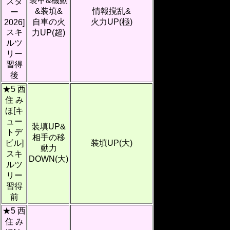
装甲&機動
スタ
&装填&
情報撹乱&
ー
自車の火
火力UP(極)
2026]
スキ
力UP(超)
ルツ
リー
習得
後
★5 西
住 み
ほ[キ
ュー
装填UP&
トデ
相手の移
ビル]
装填UP(大)
動力
スキ
DOWN(大)
ルツ
リー
習得
前
★5 西
住 み