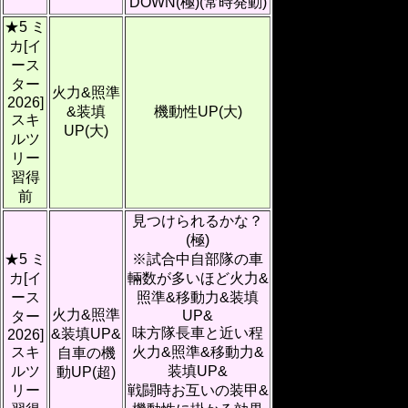
DOWN(極)(常時発動)
★5 ミ
カ[イ
ース
ター
火力&照準
2026]
&装填
機動性UP(大)
スキ
UP(大)
ルツ
リー
習得
前
見つけられるかな？
(極)
★5 ミ
※試合中自部隊の車
カ[イ
輛数が多いほど火力&
ース
照準&移動力&装填
火力&照準
UP&
ター
味方隊長車と近い程
&装填UP&
2026]
スキ
火力&照準&移動力&
自車の機
ルツ
装填UP&
動UP(超)
リー
戦闘時お互いの装甲&