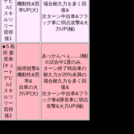
デビ
機動性&照
場合耐久力を多く回
ル]
準UP(大)
復&
スキ
次ターン中自車&フラ
ルツ
ッグ車に弱点攻撃&火
リー
力UP(極)
習得
後1
★5 島
田 愛
あっかんべぇ……(極)
里寿
※試合中1度のみ、
[キュ
砲塔狙撃&
ターン終了時自車の
ート
機動性&照
耐久力が20%未満の
デビ
準&
場合耐久力を多く回
ル]
自車の火
復&
スキ
力UP(大)
次ターン中自車&フラ
ルツ
ッグ車&隊長車に弱点
リー
攻撃&火力UP(極)
習得
後2