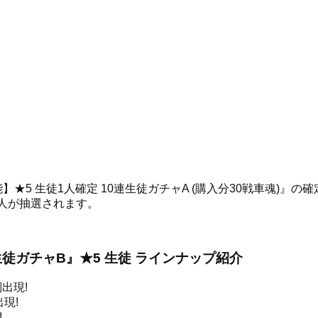
★5 生徒1人確定 10連生徒ガチャA (購入分30戦車魂)』の
人が抽選されます。
連生徒ガチャB』★5 生徒 ラインナップ紹介
出現!
現!
!