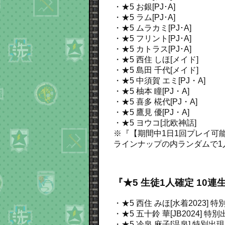
・★5 お銀[PJ･A]
・★5 ラム[PJ･A]
・★5 ムラカミ[PJ･A]
・★5 フリント[PJ･A]
・★5 カトラス[PJ･A]
・★5 西住 しほ[メイド]
・★5 島田 千代[メイド]
・★5 中須賀 エミ[PJ・A]
・★5 柚本 瞳[PJ・A]
・★5 喜多 椛代[PJ・A]
・★5 鷹見 優[PJ・A]
・★5 ヨウコ[北欧神話]
※『【期間中1日1回プレイ可能】
ラインナップの内ランダムで1
『★5 生徒1人確定 10
・★5 西住 みほ[水着2023]
特別
・★5 五十鈴 華[JB2024]
特別出
・★5 冷泉 麻子[温泉]
特別出現