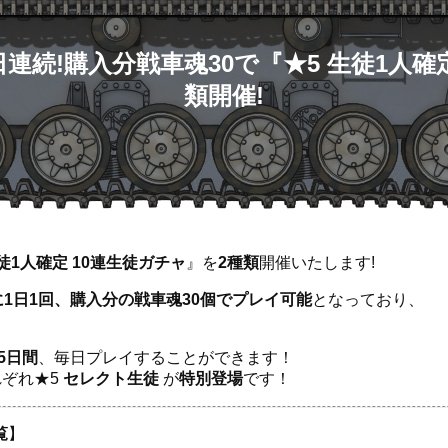
】15日連続!購入分戦車魂30で『★5 生徒1人
類開催!
生徒1人確定 10連生徒ガチャ
』を
2種類
開催いたします!
1日1回、購入分の戦車魂30個でプレイ可能
となっており、
5日間
、毎日プレイすることができます！
ぞれ★5
セレクト生徒
が
特別登場
です！
覧
】