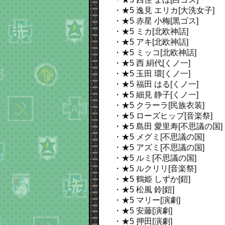
・★5 逸見 エリカ[大洗女子]
・★5 赤星 小梅[黒ゴス]
・★5 ミカ[北欧神話]
・★5 アキ[北欧神話]
・★5 ミッコ[北欧神話]
・★5 西 絹代[くノ一]
・★5 玉田 環[くノ一]
・★5 福田 はる[くノ一]
・★5 細見 静子[くノ一]
・★5 クラーラ[民族衣装]
・★5 ローズヒップ[音楽祭]
・★5 島田 愛里寿[不思議の国]
・★5 メグミ[不思議の国]
・★5 アズミ[不思議の国]
・★5 ルミ[不思議の国]
・★5 ルクリリ[音楽祭]
・★5 鶴姫 しずか[鎧]
・★5 松風 鈴[鎧]
・★5 マリー[演劇]
・★5 安藤[演劇]
・★5 押田[演劇]