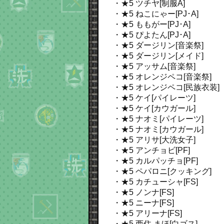
・★5 ツチヤ[制服A]
・★5 ねこにゃー[PJ･A]
・★5 ももがー[PJ･A]
・★5 ぴよたん[PJ･A]
・★5 ダージリン[音楽祭]
・★5 ダージリン[メイド]
・★5 アッサム[音楽祭]
・★5 オレンジペコ[音楽祭]
・★5 オレンジペコ[民族衣装]
・★5 ケイ[パイレーツ]
・★5 ケイ[カウガール]
・★5 ナオミ[パイレーツ]
・★5 ナオミ[カウガール]
・★5 アリサ[大洗女子]
・★5 アンチョビ[PF]
・★5 カルパッチョ[PF]
・★5 ペパロニ[クッキング]
・★5 カチューシャ[FS]
・★5 ノンナ[FS]
・★5 ニーナ[FS]
・★5 アリーナ[FS]
・★5 西住 まほ[白ゴス]