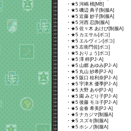
・★5 河嶋 桃[MB]
・★5 磯辺 典子[制服A]
・★5 近藤 妙子[制服A]
・★5 河西 忍[制服A]
・★5 佐々木 あけび[制服A]
・★5 カエサル[ボコ]
・★5 エルヴィン[ボコ]
・★5 左衛門佐[ボコ]
・★5 おりょう[ボコ]
・★5 澤 梓[PJ･A]
・★5 山郷 あゆみ[PJ･A]
・★5 丸山 紗希[PJ･A]
・★5 阪口 桂利奈[PJ･A]
・★5 宇津木 優季[PJ･A]
・★5 大野 あや[PJ･A]
・★5 園 みどり子[PJ･A]
・★5 後藤 モヨ子[PJ･A]
・★5 金春 希美[PJ･A]
・★5 ナカジマ[制服A]
・★5 スズキ[制服A]
・★5 ホシノ[制服A]