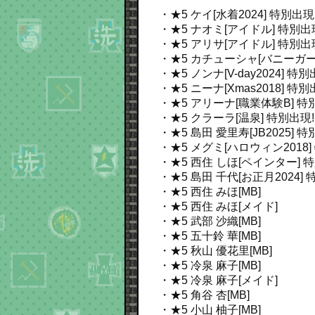
・★5 ケイ[水着2024]
特別出現
・★5 ナオミ[アイドル]
特別出
・★5 アリサ[アイドル]
特別出
・★5 カチューシャ[バニーガール
・★5 ノンナ[V-day2024]
特別
・★5 ニーナ[Xmas2018]
特別
・★5 アリーナ[職業体験B]
特
・★5 クラーラ[温泉]
特別出現!
・★5 島田 愛里寿[JB2025]
特
・★5 メグミ[ハロウィン2018]
・★5 西住 しほ[ペインター]
特
・★5 島田 千代[お正月2024]
・★5 西住 みほ[MB]
・★5 西住 みほ[メイド]
・★5 武部 沙織[MB]
・★5 五十鈴 華[MB]
・★5 秋山 優花里[MB]
・★5 冷泉 麻子[MB]
・★5 冷泉 麻子[メイド]
・★5 角谷 杏[MB]
・★5 小山 柚子[MB]