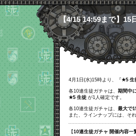
【4/15 14:59まで
4月1日(水)15時より、『
★5 
各10連生徒ガチャは、
期間中に
★5 生徒
が1人確定です。
各10連生徒ガチャは、
最大で1
また、ラインナップには、それ
【
10連生徒ガチャ 開催内容一