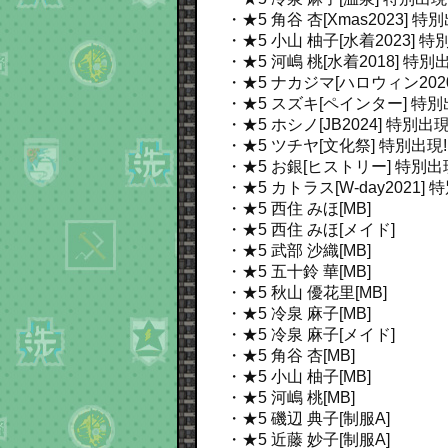
・★5 角谷 杏[Xmas2023]
特別
・★5 小山 柚子[水着2023]
特別
・★5 河嶋 桃[水着2018]
特別出
・★5 ナカジマ[ハロウィン202
・★5 スズキ[ペインター]
特別
・★5 ホシノ[JB2024]
特別出現
・★5 ツチヤ[文化祭]
特別出現!
・★5 お銀[ヒストリー]
特別出
・★5 カトラス[W-day2021]
特
・★5 西住 みほ[MB]
・★5 西住 みほ[メイド]
・★5 武部 沙織[MB]
・★5 五十鈴 華[MB]
・★5 秋山 優花里[MB]
・★5 冷泉 麻子[MB]
・★5 冷泉 麻子[メイド]
・★5 角谷 杏[MB]
・★5 小山 柚子[MB]
・★5 河嶋 桃[MB]
・★5 磯辺 典子[制服A]
・★5 近藤 妙子[制服A]