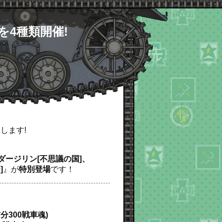
を4種類開催!
します!
6]、ダージリン[不思議の国]、
]
』が
特別登場
です！
300戦車魂)