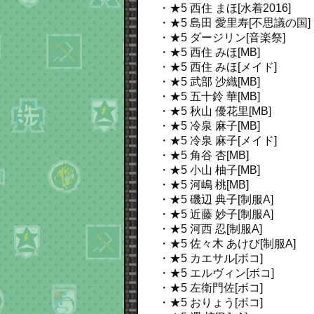
・★5 西住 まほ[水着2016]
・★5 島田 愛里寿[不思議の国]
・★5 ダージリン[音楽祭]
・★5 西住 みほ[MB]
・★5 西住 みほ[メイド]
・★5 武部 沙織[MB]
・★5 五十鈴 華[MB]
・★5 秋山 優花里[MB]
・★5 冷泉 麻子[MB]
・★5 冷泉 麻子[メイド]
・★5 角谷 杏[MB]
・★5 小山 柚子[MB]
・★5 河嶋 桃[MB]
・★5 磯辺 典子[制服A]
・★5 近藤 妙子[制服A]
・★5 河西 忍[制服A]
・★5 佐々木 あけび[制服A]
・★5 カエサル[ボコ]
・★5 エルヴィン[ボコ]
・★5 左衛門佐[ボコ]
・★5 おりょう[ボコ]