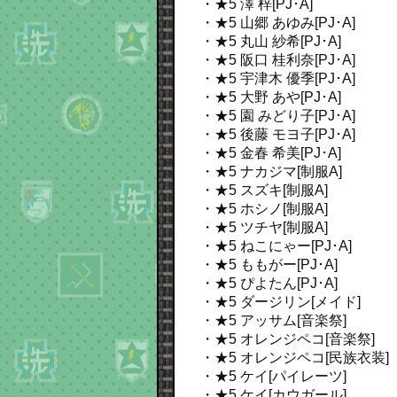
・★5 澤 梓[PJ･A]
・★5 山郷 あゆみ[PJ･A]
・★5 丸山 紗希[PJ･A]
・★5 阪口 桂利奈[PJ･A]
・★5 宇津木 優季[PJ･A]
・★5 大野 あや[PJ･A]
・★5 園 みどり子[PJ･A]
・★5 後藤 モヨ子[PJ･A]
・★5 金春 希美[PJ･A]
・★5 ナカジマ[制服A]
・★5 スズキ[制服A]
・★5 ホシノ[制服A]
・★5 ツチヤ[制服A]
・★5 ねこにゃー[PJ･A]
・★5 ももがー[PJ･A]
・★5 ぴよたん[PJ･A]
・★5 ダージリン[メイド]
・★5 アッサム[音楽祭]
・★5 オレンジペコ[音楽祭]
・★5 オレンジペコ[民族衣装]
・★5 ケイ[パイレーツ]
・★5 ケイ[カウガール]