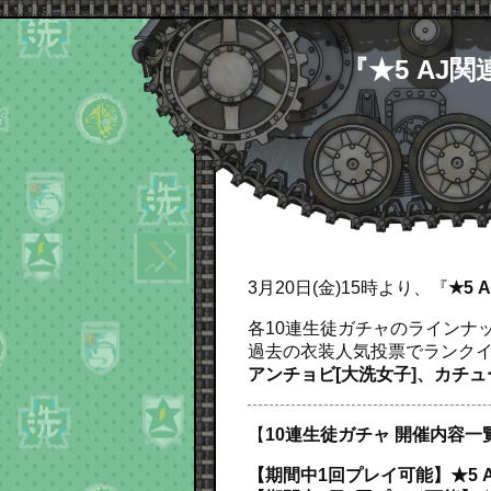
『★5 AJ
3月20日(金)15時より、『
★5
各10連生徒ガチャのラインナ
過去の衣装人気投票でランクイ
アンチョビ[大洗女子]、カチューシ
【
10連生徒ガチャ 開催内容一
【期間中1回プレイ可能】★5 