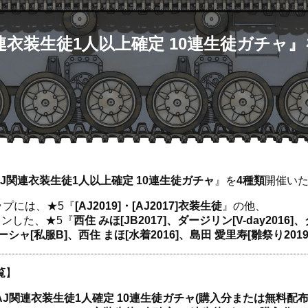
関連衣装生徒1人以上確定 10連生徒ガチャ』
 AJ関連衣装生徒1人以上確定 10連生徒ガチャ
』を
4種類
開催いた
ップには、★5『
[AJ2019]・[AJ2017]衣装生徒
』の他、
ンした、★5『
西住 みほ[JB2017]、ダージリン[V-day201
ャ[私服B]、西住 まほ[水着2016]、島田 愛里寿[雛祭り2019
覧
】
AJ関連衣装生徒1人確定 10連生徒ガチャ(購入分または無料配布分