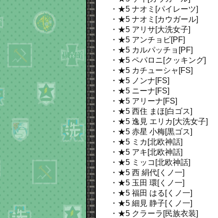
・★5 ナオミ[パイレーツ]
・★5 ナオミ[カウガール]
・★5 アリサ[大洗女子]
・★5 アンチョビ[PF]
・★5 カルパッチョ[PF]
・★5 ペパロニ[クッキング]
・★5 カチューシャ[FS]
・★5 ノンナ[FS]
・★5 ニーナ[FS]
・★5 アリーナ[FS]
・★5 西住 まほ[白ゴス]
・★5 逸見 エリカ[大洗女子]
・★5 赤星 小梅[黒ゴス]
・★5 ミカ[北欧神話]
・★5 アキ[北欧神話]
・★5 ミッコ[北欧神話]
・★5 西 絹代[くノ一]
・★5 玉田 環[くノ一]
・★5 福田 はる[くノ一]
・★5 細見 静子[くノ一]
・★5 クラーラ[民族衣装]