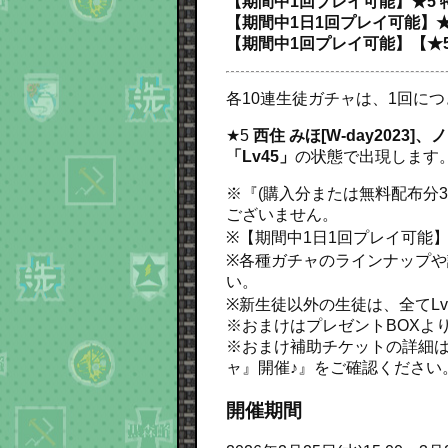
【期間中1回プレイ可能】★5 
【期間中1日1回プレイ可能】★5
【期間中1回プレイ可能】【★5
各10連生徒ガチャは、1回につ
★5
西住 みほ[W-day2023]、ノ
「Lv45」
の状態で出現します
※『(購入分または無料配布分3
ございません。
※【期間中1日1回プレイ可能
※各種ガチャのラインナップや詳
い。
※新生徒以外の生徒は、全てL
※おまけはプレゼントBOXよ
※おまけ補助チケットの詳細は
ャ』開催♪』をご確認ください
開催期間