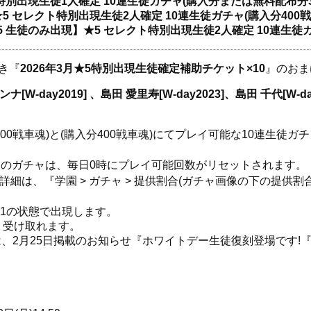
特別出現生徒1人確定 10連生徒ガチャ(購入分または無料配布分3
 セレクト特別出現生徒2人確定 10連生徒ガチャ(購入分400戦
 生徒のみ出現】★5 セレクト特別出現生徒2人確定 10連生徒ガ
き『
2026年3月★5特別出現生徒確定補助チケット×10
』のおま
ンナ[W-day2019] 、島田 愛里寿[W-day2023]、島田 千代[W-da
。
00戦車魂)と(購入分400戦車魂)にてプレイ可能な10連生徒
】のガチャは、毎日0時にプレイ可能回数がリセットされます。
細は、『学園 > ガチャ > 提供割合(ガチャ画像の下の提供割
v1の状態で出現します。
り受け取れます。
、2月25日掲載のお知らせ『ホワイトデー生徒復刻登場です!
。