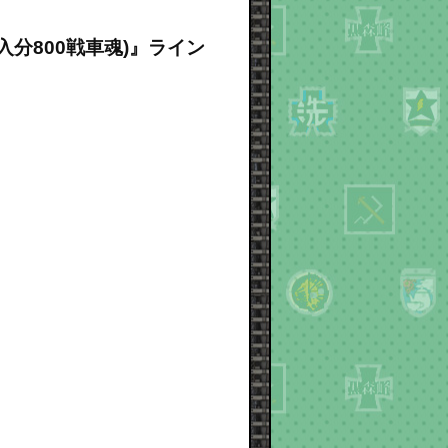
入分800戦車魂)』ライン