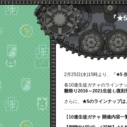
『★
2月25日(水)15時より、『
★5
各10連生徒ガチャのラインナ
雛祭り2016～2021生徒
も
復刻
さらに、
★5のラインナップは
【
10連生徒ガチャ 開催内容一