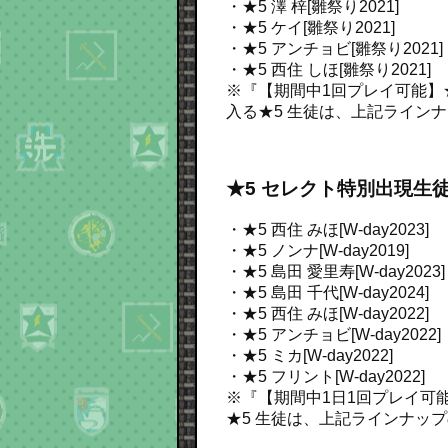
・★5 澤 梓[雛祭り2021]
・★5 ケイ[雛祭り2021]
・★5 アンチョビ[雛祭り2021]
・★5 西住 しほ[雛祭り2021]
※『【期間中1回プレイ可能】★
入る★5 生徒は、上記ライン
★5 セレクト特別出現生
・★5 西住 みほ[W-day2023]
・★5 ノンナ[W-day2019]
・★5 島田 愛里寿[W-day2023]
・★5 島田 千代[W-day2024]
・★5 西住 みほ[W-day2022]
・★5 アンチョビ[W-day2022]
・★5 ミカ[W-day2022]
・★5 フリント[W-day2022]
※『【期間中1日1回プレイ可能
★5 生徒は、上記ラインナッ