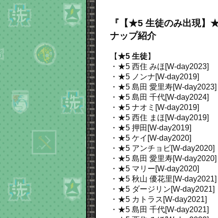
『【★5 生徒のみ出現】★
ナップ紹介
【
★5 生徒
】
・★5 西住 みほ[W-day2023]
・★5 ノンナ[W-day2019]
・★5 島田 愛里寿[W-day2023]
・★5 島田 千代[W-day2024]
・★5 ナオミ[W-day2019]
・★5 西住 まほ[W-day2019]
・★5 押田[W-day2019]
・★5 ケイ[W-day2020]
・★5 アンチョビ[W-day2020]
・★5 島田 愛里寿[W-day2020]
・★5 マリー[W-day2020]
・★5 秋山 優花里[W-day2021]
・★5 ダージリン[W-day2021]
・★5 カトラス[W-day2021]
・★5 島田 千代[W-day2021]