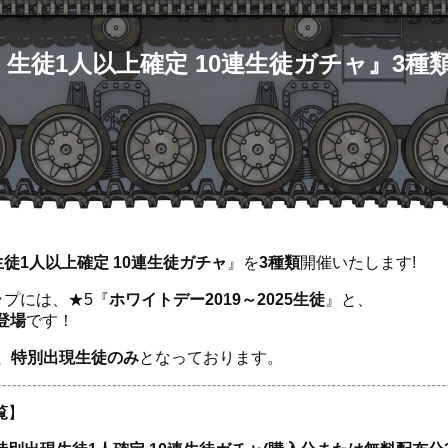
5 生徒1人以上確定 10連生徒ガチャ』3種類
 生徒1人以上確定 10連生徒ガチャ
』を
3種類
開催いたします!
ップには、★5『
ホワイトデー2019～2025生徒
』と、
登場
です！
、特別出現生徒のみ
となっております。
覧
】