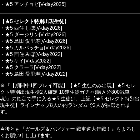
・★5 アンチョビ[V-day2025]
【
★5 セレクト特別出現生徒
】
・★5 西住 しほ[V-day2026]
・★5 ダージリン[V-day2026]
・★5 島田 愛里寿[V-day2026]
・★5 カルパッチョ[V-day2026]
・★5 西住 みほ[V-day2022]
・★5 ケイ[V-day2022]
・★5 クラーラ[V-day2022]
・★5 島田 愛里寿[V-day2022]
※『【期間中1回プレイ可能】【★5 生徒のみ出現】★5 セレ
クト特別出現生徒2人確定 10連生徒ガチャ(購入分800戦車
魂)』の確定で手に入る★5 生徒は、上記【★5 セレクト特別出
現生徒】ラインナップ8人の内ランダムで2人が抽選されま
す。
今後とも『ガールズ＆パンツァー 戦車道大作戦！』をよろし
くお願い申し上げます。