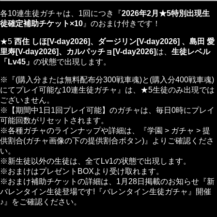
各10連生徒ガチャは、1回につき『
2026年2月★5特別出現生
徒確定補助チケット×10
』のおまけ付きです！
★5
西住 しほ[V-day2026]、ダージリン[V-day2026] 、島田 愛
里寿[V-day2026]、カルパッチョ[V-day2026]
は、
生徒レベル
「Lv45」
の状態で出現します。
※『(購入分または無料配布分300戦車魂)と(購入分400戦車魂)
にてプレイ可能な10連生徒ガチャ』は、★5生徒のみ出現では
ございません。
※【期間中1日1回プレイ可能】のガチャは、毎日0時にプレイ
可能回数がリセットされます。
※各種ガチャのラインナップや詳細は、『学園 > ガチャ > 提
供割合(ガチャ画像の下の提供割合ボタン)』よりご確認くださ
い。
※新生徒以外の生徒は、全てLv1の状態で出現します。
※おまけはプレゼントBOXより受け取れます。
※おまけ補助チケットの詳細は、1月28日掲載のお知らせ『新
バレンタイン生徒登場です!『バレンタイン生徒ガチャ』開催
♪』をご確認ください。