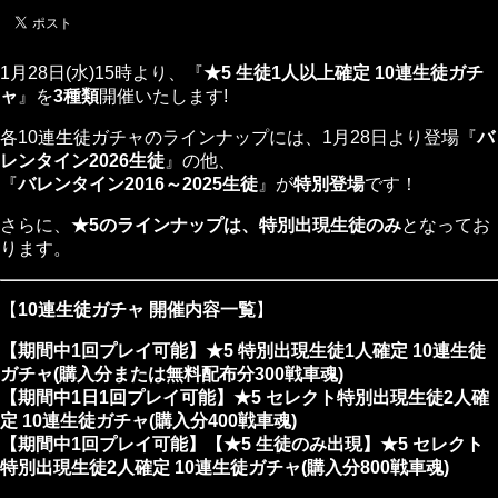
1月28日(水)15時より、『
★5 生徒1人以上確定 10連生徒ガチ
ャ
』を
3種類
開催いたします!
各10連生徒ガチャのラインナップには、1月28日より登場『
バ
レンタイン2026生徒
』の他、
『
バレンタイン2016～2025生徒
』が
特別登場
です！
さらに、
★5のラインナップは、特別出現生徒のみ
となってお
ります。
【
10連生徒ガチャ 開催内容一覧
】
【期間中1回プレイ可能】★5 特別出現生徒1人確定 10連生徒
ガチャ(購入分または無料配布分300戦車魂)
【期間中1日1回プレイ可能】★5 セレクト特別出現生徒2人確
定 10連生徒ガチャ(購入分400戦車魂)
【期間中1回プレイ可能】【★5 生徒のみ出現】★5 セレクト
特別出現生徒2人確定 10連生徒ガチャ(購入分800戦車魂)