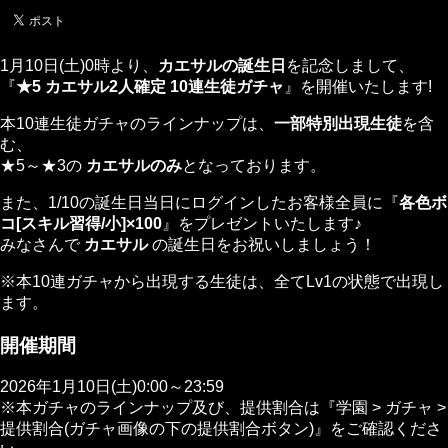
1月10日(土)0時より、
カエサルの誕生日
を記念しまして、
『
★5 カエサル2人確定 10連生徒ガチャ
』を開催いたします!
本10連生徒ガチャのラインナップは、
一部特別出現生徒
を含
む、
★5～★3の
カエサルのみ
となっております。
また、1/10の誕生日当日にログインしたお客様全員に『
各色ボ
コ[スキル習得/小]×100
』をプレゼントいたします♪
みなさんで
カエサル
の誕生日をお祝いしましょう！
※本10連ガチャから出現する生徒は、全てLv1の状態で出現し
ます。
開催期間
2026年1月10日(土)0:00～23:59
※本ガチャのラインナップ及び、提供割合は『学園 > ガチャ >
提供割合(ガチャ画像の下の提供割合ボタン)』をご確認くださ