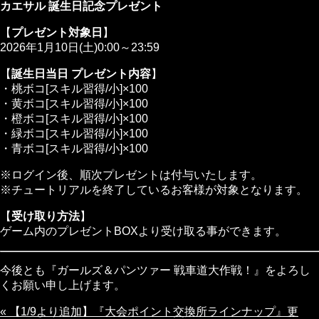
カエサル 誕生日記念プレゼント
【
プレゼント対象日
】
2026年1月10日(土)0:00～23:59
【
誕生日当日 プレゼント内容
】
・桃ボコ[スキル習得/小]×100
・黄ボコ[スキル習得/小]×100
・橙ボコ[スキル習得/小]×100
・緑ボコ[スキル習得/小]×100
・青ボコ[スキル習得/小]×100
※ログイン後、順次プレゼントは付与いたします。
※チュートリアルを終了しているお客様が対象となります。
【
受け取り方法
】
ゲーム内のプレゼントBOXより受け取る事ができます。
今後とも『ガールズ＆パンツァー 戦車道大作戦！』をよろし
くお願い申し上げます。
« 【1/9より追加】『大会ポイント交換所ラインナップ』更