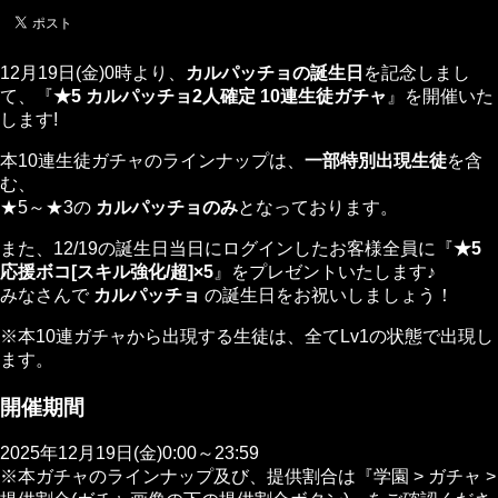
12月19日(金)0時より、
カルパッチョの誕生日
を記念しまし
て、『
★5 カルパッチョ2人確定 10連生徒ガチャ
』を開催いた
します!
本10連生徒ガチャのラインナップは、
一部特別出現生徒
を含
む、
★5～★3の
カルパッチョのみ
となっております。
また、12/19の誕生日当日にログインしたお客様全員に『
★5
応援ボコ[スキル強化/超]×5
』をプレゼントいたします♪
みなさんで
カルパッチョ
の誕生日をお祝いしましょう！
※本10連ガチャから出現する生徒は、全てLv1の状態で出現し
ます。
開催期間
2025年12月19日(金)0:00～23:59
※本ガチャのラインナップ及び、提供割合は『学園 > ガチャ >