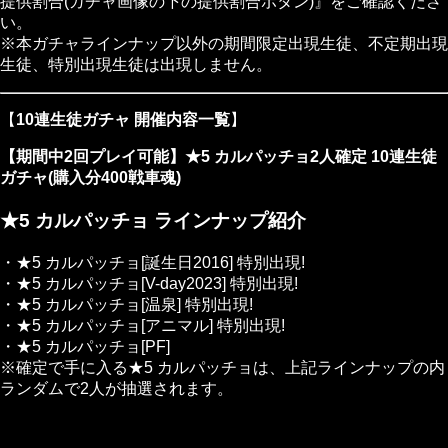
提供割合(ガチャ画像の下の提供割合ボタン)』をご確認くださ
い。
※本ガチャラインナップ以外の期間限定出現生徒、不定期出現
生徒、特別出現生徒は出現しません。
【
10連生徒ガチャ 開催内容一覧
】
【期間中2回プレイ可能】★5 カルパッチョ2人確定 10連生徒
ガチャ(購入分400戦車魂)
★5 カルパッチョ ラインナップ紹介
・★5 カルパッチョ[誕生日2016]
特別出現!
・★5 カルパッチョ[V-day2023]
特別出現!
・★5 カルパッチョ[温泉]
特別出現!
・★5 カルパッチョ[アニマル]
特別出現!
・★5 カルパッチョ[PF]
※確定で手に入る★5 カルパッチョは、上記ラインナップの内
ランダムで2人が抽選されます。