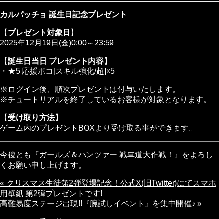
カルパッチョ 誕生日記念プレゼント
【
プレゼント対象日
】
2025年12月19日(金)0:00～23:59
【
誕生日当日 プレゼント内容
】
・★5 応援ボコ[スキル強化/超]×5
※ログイン後、順次プレゼントは付与いたします。
※チュートリアルを終了しているお客様が対象となります。
【
受け取り方法
】
ゲーム内のプレゼントBOXより受け取る事ができます。
今後とも『ガールズ＆パンツァー 戦車道大作戦！』をよろし
くお願い申し上げます。
« クリスマス生徒第2弾登場記念！公式X(旧Twitter)にてスマホ
用壁紙 第2弾プレゼントです!
高難易度ステージ出現!!『腕試しイベント』を集中開催♪ »