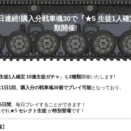
で】15日連続!購入分戦車魂30で『★5 生徒1人
類開催!
 生徒1人確定 10連生徒ガチャ
』を
2種類
開催いたします!
1日1回、購入分の戦車魂30個でプレイ可能
となっており、
5日間
、毎日プレイすることができます！
ぞれ★5
セレクト生徒
が
特別登場
です！
覧
】