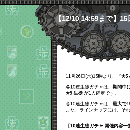
【12/10 14:59ま
11月26日(水)15時より、『
★5
各10連生徒ガチャは、
期間中に
★5 生徒
が1人確定です。
各10連生徒ガチャは、
最大で1
また、ラインナップには、それ
【
10連生徒ガチャ 開催内容一