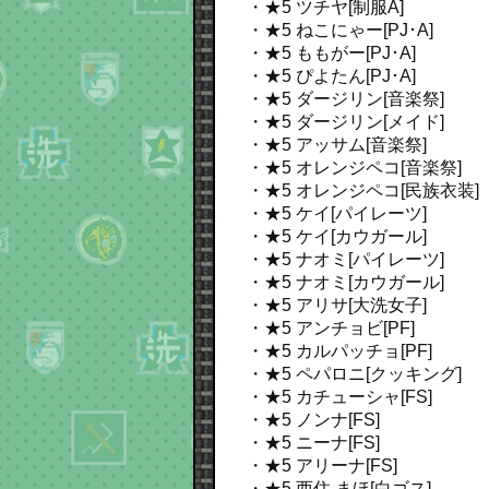
・★5 ツチヤ[制服A]
・★5 ねこにゃー[PJ･A]
・★5 ももがー[PJ･A]
・★5 ぴよたん[PJ･A]
・★5 ダージリン[音楽祭]
・★5 ダージリン[メイド]
・★5 アッサム[音楽祭]
・★5 オレンジペコ[音楽祭]
・★5 オレンジペコ[民族衣装]
・★5 ケイ[パイレーツ]
・★5 ケイ[カウガール]
・★5 ナオミ[パイレーツ]
・★5 ナオミ[カウガール]
・★5 アリサ[大洗女子]
・★5 アンチョビ[PF]
・★5 カルパッチョ[PF]
・★5 ペパロニ[クッキング]
・★5 カチューシャ[FS]
・★5 ノンナ[FS]
・★5 ニーナ[FS]
・★5 アリーナ[FS]
・★5 西住 まほ[白ゴス]