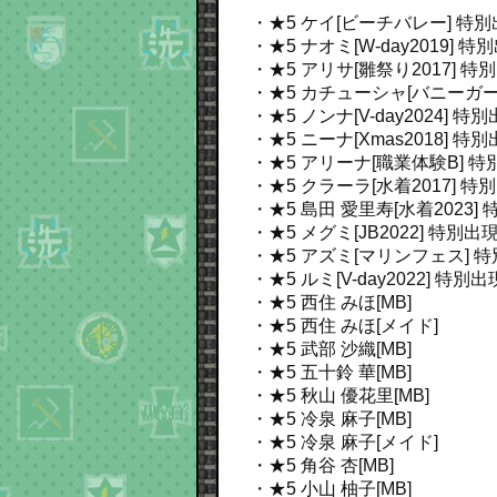
・★5 ケイ[ビーチバレー]
特別
・★5 ナオミ[W-day2019]
特別
・★5 アリサ[雛祭り2017]
特別
・★5 カチューシャ[バニーガール
・★5 ノンナ[V-day2024]
特別
・★5 ニーナ[Xmas2018]
特別
・★5 アリーナ[職業体験B]
特
・★5 クラーラ[水着2017]
特別
・★5 島田 愛里寿[水着2023]
・★5 メグミ[JB2022]
特別出現
・★5 アズミ[マリンフェス]
特
・★5 ルミ[V-day2022]
特別出現
・★5 西住 みほ[MB]
・★5 西住 みほ[メイド]
・★5 武部 沙織[MB]
・★5 五十鈴 華[MB]
・★5 秋山 優花里[MB]
・★5 冷泉 麻子[MB]
・★5 冷泉 麻子[メイド]
・★5 角谷 杏[MB]
・★5 小山 柚子[MB]