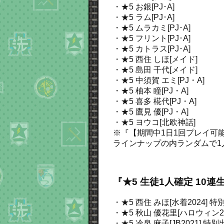
・★5 お銀[PJ･A]
・★5 ラム[PJ･A]
・★5 ムラカミ[PJ･A]
・★5 フリント[PJ･A]
・★5 カトラス[PJ･A]
・★5 西住 しほ[メイド]
・★5 島田 千代[メイド]
・★5 中須賀 エミ[PJ・A]
・★5 柚本 瞳[PJ・A]
・★5 喜多 椛代[PJ・A]
・★5 鷹見 優[PJ・A]
・★5 ヨウコ[北欧神話]
※『【期間中1日1回プレイ可能】
ラインナップの内ランダムで1
『★5 生徒1人確定 10
・★5 西住 みほ[水着2024]
特別
・★5 秋山 優花里[ハロウィン20
・★5 冷泉 麻子[JB2021]
特別出