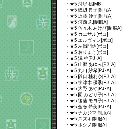
・★5 河嶋 桃[MB]
・★5 磯辺 典子[制服A]
・★5 近藤 妙子[制服A]
・★5 河西 忍[制服A]
・★5 佐々木 あけび[制服A]
・★5 カエサル[ボコ]
・★5 エルヴィン[ボコ]
・★5 左衛門佐[ボコ]
・★5 おりょう[ボコ]
・★5 澤 梓[PJ･A]
・★5 山郷 あゆみ[PJ･A]
・★5 丸山 紗希[PJ･A]
・★5 阪口 桂利奈[PJ･A]
・★5 宇津木 優季[PJ･A]
・★5 大野 あや[PJ･A]
・★5 園 みどり子[PJ･A]
・★5 後藤 モヨ子[PJ･A]
・★5 金春 希美[PJ･A]
・★5 ナカジマ[制服A]
・★5 スズキ[制服A]
・★5 ホシノ[制服A]