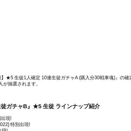
★5 生徒1人確定 10連生徒ガチャA (購入分30戦車魂)』の
人が抽選されます。
連生徒ガチャB』★5 生徒 ラインナップ紹介
出現!
22]
特別出現!
現!