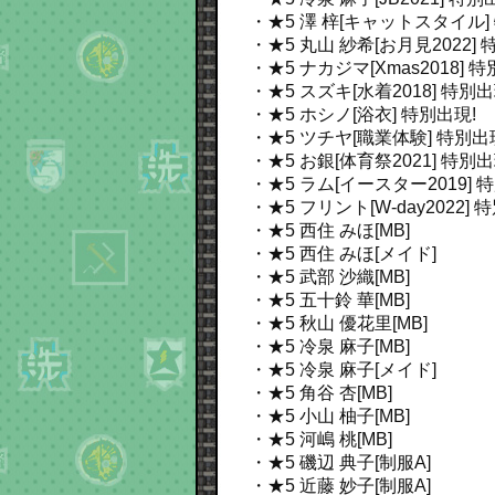
・★5 澤 梓[キャットスタイル]
・★5 丸山 紗希[お月見2022]
・★5 ナカジマ[Xmas2018]
特
・★5 スズキ[水着2018]
特別出
・★5 ホシノ[浴衣]
特別出現!
・★5 ツチヤ[職業体験]
特別出
・★5 お銀[体育祭2021]
特別出
・★5 ラム[イースター2019]
特
・★5 フリント[W-day2022]
特
・★5 西住 みほ[MB]
・★5 西住 みほ[メイド]
・★5 武部 沙織[MB]
・★5 五十鈴 華[MB]
・★5 秋山 優花里[MB]
・★5 冷泉 麻子[MB]
・★5 冷泉 麻子[メイド]
・★5 角谷 杏[MB]
・★5 小山 柚子[MB]
・★5 河嶋 桃[MB]
・★5 磯辺 典子[制服A]
・★5 近藤 妙子[制服A]