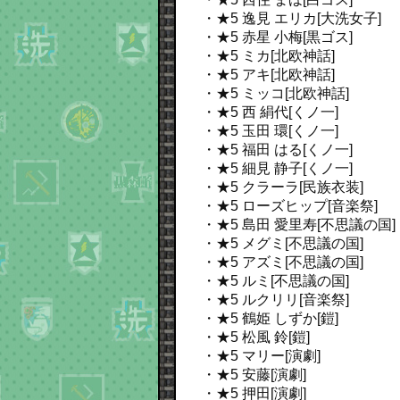
・★5 逸見 エリカ[大洗女子]
・★5 赤星 小梅[黒ゴス]
・★5 ミカ[北欧神話]
・★5 アキ[北欧神話]
・★5 ミッコ[北欧神話]
・★5 西 絹代[くノ一]
・★5 玉田 環[くノ一]
・★5 福田 はる[くノ一]
・★5 細見 静子[くノ一]
・★5 クラーラ[民族衣装]
・★5 ローズヒップ[音楽祭]
・★5 島田 愛里寿[不思議の国]
・★5 メグミ[不思議の国]
・★5 アズミ[不思議の国]
・★5 ルミ[不思議の国]
・★5 ルクリリ[音楽祭]
・★5 鶴姫 しずか[鎧]
・★5 松風 鈴[鎧]
・★5 マリー[演劇]
・★5 安藤[演劇]
・★5 押田[演劇]