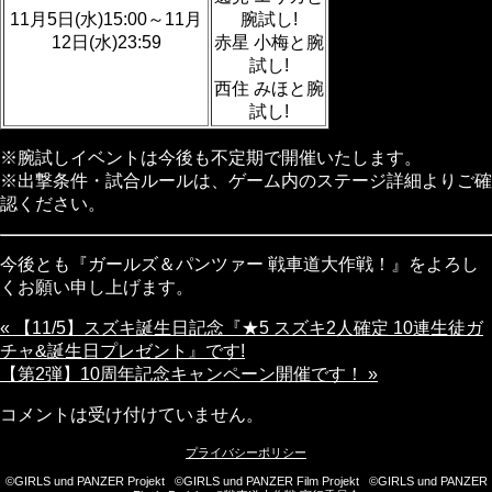
11月5日(水)15:00～11月
腕試し!
12日(水)23:59
赤星 小梅と腕
試し!
西住 みほと腕
試し!
※腕試しイベントは今後も不定期で開催いたします。
※出撃条件・試合ルールは、ゲーム内のステージ詳細よりご確
認ください。
今後とも『ガールズ＆パンツァー 戦車道大作戦！』をよろし
くお願い申し上げます。
« 【11/5】スズキ誕生日記念『★5 スズキ2人確定 10連生徒ガ
チャ&誕生日プレゼント』です!
【第2弾】10周年記念キャンペーン開催です！ »
コメントは受け付けていません。
プライバシーポリシー
©GIRLS und PANZER Projekt ©GIRLS und PANZER Film Projekt ©GIRLS und PANZER