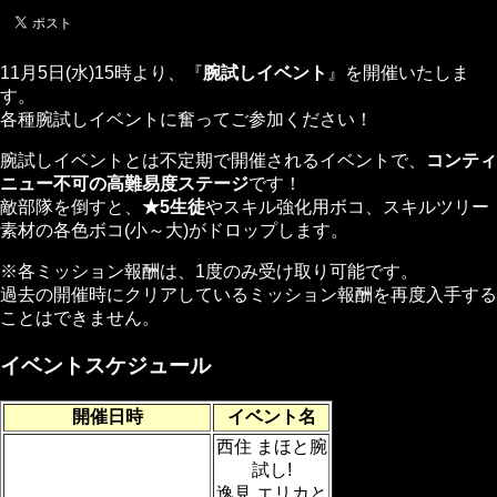
11月5日(水)15時より、『
腕試しイベント
』を開催いたしま
す。
各種腕試しイベントに奮ってご参加ください！
腕試しイベントとは不定期で開催されるイベントで、
コンティ
ニュー不可の高難易度ステージ
です！
敵部隊を倒すと、
★5生徒
やスキル強化用ボコ、スキルツリー
素材の各色ボコ(小～大)がドロップします。
※各ミッション報酬は、1度のみ受け取り可能です。
過去の開催時にクリアしているミッション報酬を再度入手する
ことはできません。
イベントスケジュール
開催日時
イベント名
西住 まほと腕
試し!
逸見 エリカと