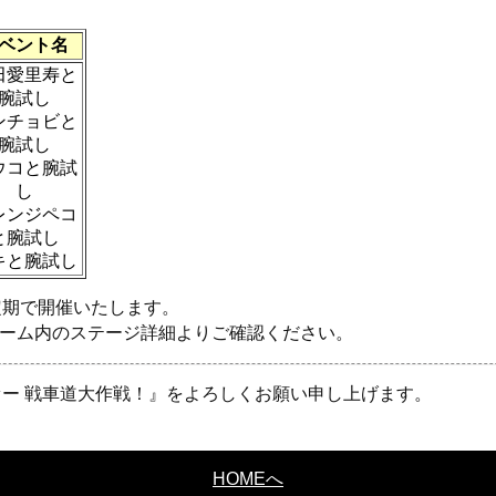
ベント名
田愛里寿と
腕試し
ンチョビと
腕試し
ウコと腕試
し
レンジペコ
と腕試し
キと腕試し
定期で開催いたします。
ゲーム内のステージ詳細よりご確認ください。
ー 戦車道大作戦！』をよろしくお願い申し上げます。
HOMEへ