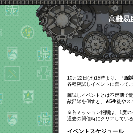
高難易
10月22日(水)15時より、『
腕
各種腕試しイベントに奮って
腕試しイベントとは不定期で
敵部隊を倒すと、
★5生徒
やス
※各ミッション報酬は、1度の
過去の開催時にクリアしてい
イベントスケジュール