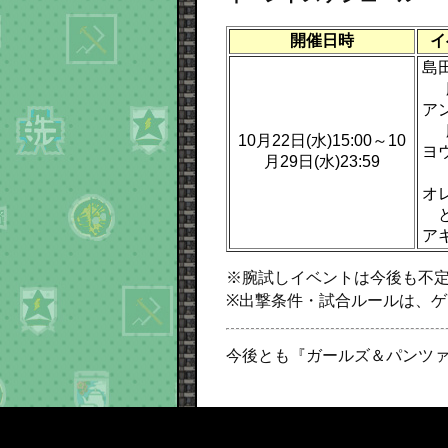
開催日時
イ
島
ア
10月22日(水)15:00～10
ヨ
月29日(水)23:59
オ
ア
※腕試しイベントは今後も不
※出撃条件・試合ルールは、
今後とも『ガールズ＆パンツァ