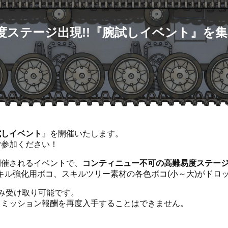
度ステージ出現!!『腕試しイベント』を集
試しイベント
』を開催いたします。
ご参加ください！
開催されるイベントで、
コンティニュー不可の高難易度ステー
キル強化用ボコ、スキルツリー素材の各色ボコ(小～大)がドロ
み受け取り可能です。
るミッション報酬を再度入手することはできません。