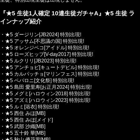
『★5 生徒1人確定 10連生徒ガチャA』★5 生徒 ラ
インナップ紹介
・★5 ダージリン[JB2024]
特別出現!
・★5 アッサム[不思議の国]
特別出現!
・★5 オレンジペコ[アイドル]
特別出現!
・★5 ローズヒップ[V-day2017]
特別出現!
・★5 ルクリリ[JB2023]
特別出現!
・★5 アンチョビ[キュートデビル]
特別出現!
・★5 カルパッチョ[マリンフェス]
特別出現!
・★5 ペパロニ[文化祭]
特別出現!
・★5 島田 愛里寿[お正月2024]
特別出現!
・★5 メグミ[ハロウィン2018]
特別出現!
・★5 アズミ[ハロウィン2023]
特別出現!
・★5 ルミ[浴衣]
特別出現!
・★5 西住 みほ[MB]
・★5 西住 みほ[メイド]
・★5 武部 沙織[MB]
・★5 五十鈴 華[MB]
・★5 秋山 優花里[MB]