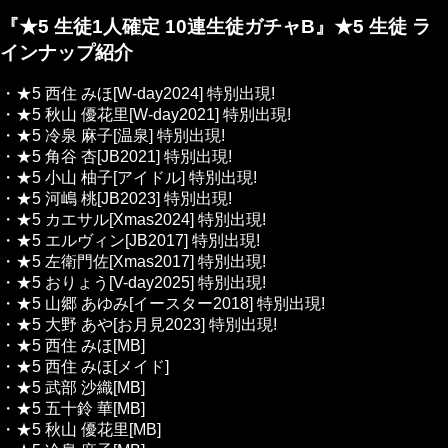
『★5 生徒1人確定 10連生徒ガチャB』★5 生徒 ラ
インナップ紹介
・★5 西住 みほ[W-day2024]
特別出現!
・★5 秋山 優花里[W-day2021]
特別出現!
・★5 冷泉 麻子[温泉]
特別出現!
・★5 角谷 杏[JB2021]
特別出現!
・★5 小山 柚子[アイドル]
特別出現!
・★5 河嶋 桃[JB2023]
特別出現!
・★5 カエサル[Xmas2024]
特別出現!
・★5 エルヴィン[JB2017]
特別出現!
・★5 左衛門佐[Xmas2017]
特別出現!
・★5 おりょう[V-day2025]
特別出現!
・★5 山郷 あゆみ[イースター2018]
特別出現!
・★5 大野 あや[お月見2023]
特別出現!
・★5 西住 みほ[MB]
・★5 西住 みほ[メイド]
・★5 武部 沙織[MB]
・★5 五十鈴 華[MB]
・★5 秋山 優花里[MB]