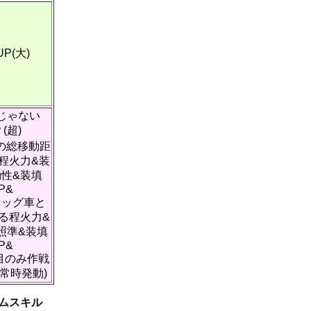
P(大)
じゃない
(超)
の総移動距
程火力&装
動性&装填
P&
ラッグ車と
る程火力&
照準&装填
P&
目のみ作戦
(常時発動)
ームスキル