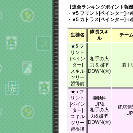
【
連合ランキングポイント報
・
★5 フリント[ペインター]
⇒
・
★5 カトラス[ペインター]
⇒
隊長スキ
生徒名
チー
ル
★5 フ
リント
[ペイン
相手の火
ター]
力＆照準
装甲U
スキル
DOWN(大)
ツリー
習得前
★5 フ
リント
機動性
[ペイン
UP&
砲塔狙
相手の火
ター]
UP
力&照準
スキル
DOWN(大)
ツリー
習得後