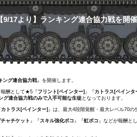
【9/17より】ランキング連合協力戦を開催
キング連合協力戦
』を開催します。
報酬として★5『
フリント[ペインター]
』『
カトラス[ペインタ
ング連合協力戦のみで入手可能な生徒
となっております。
『
カトラス[ペインター]
』は、最大4段階覚醒・最大レベル70の
ガチャチケット
』『
スキル強化ボコ
』『
虹ボコ
』などが報酬と