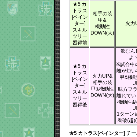
★5 カ
トラス
相手の装
[ペイン
甲&
ター]
火力U
機動性
スキル
DOWN(大)
ツリー
習得前
飲むん
よ？
※試合中
★5 カ
離が短い
トラス
火力UP&
甲&機
[ペイン
相手の装
U
ター]
甲&機動性
味方フ
スキル
DOWN(大)
離れてい
ツリー
機動性&
習得後
U
1ターン
看破(超)
★5 カトラス[ペインター] チ