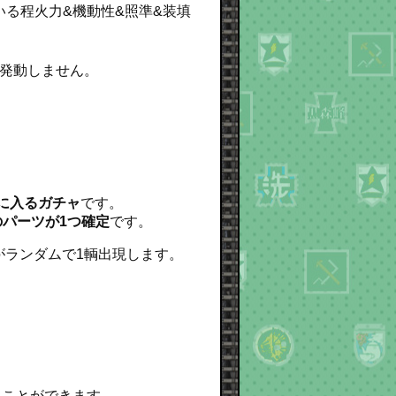
いる程火力&機動性&照準&装填
発動しません。
に入るガチャ
です。
のパーツが1つ確定
です。
がランダムで1輌出現します。
ることができます。