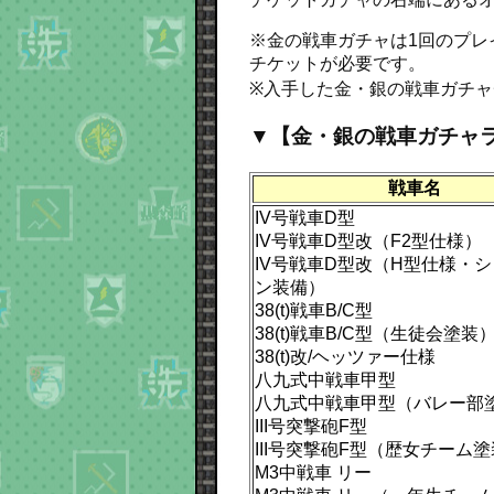
※金の戦車ガチャは1回のプレ
チケットが必要です。
※入手した金・銀の戦車ガチ
▼【金・銀の戦車ガチャ
戦車名
IV号戦車D型
IV号戦車D型改（F2型仕様）
IV号戦車D型改（H型仕様・
ン装備）
38(t)戦車B/C型
38(t)戦車B/C型（生徒会塗装
38(t)改/ヘッツァー仕様
八九式中戦車甲型
八九式中戦車甲型（バレー部
III号突撃砲F型
III号突撃砲F型（歴女チーム
M3中戦車 リー