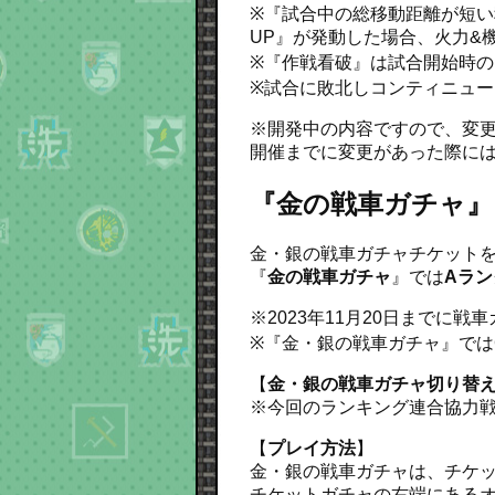
※『試合中の総移動距離が短い
UP』が発動した場合、火力&
※『作戦看破』は試合開始時の
※試合に敗北しコンティニュ
※開発中の内容ですので、変
開催までに変更があった際に
『金の戦車ガチャ』
金・銀の戦車ガチャチケット
『
金の戦車ガチャ
』では
Aラン
※2023年11月20日まで
※『金・銀の戦車ガチャ』では
【
金・銀の戦車ガチャ切り替
※今回のランキング連合協力
【
プレイ方法
】
金・銀の戦車ガチャは、チケ
チケットガチャの右端にある