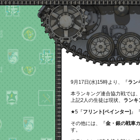
9月17日(水)15時より、『
ラン
本ランキング連合協力戦では、
上記2人の生徒は現状、
ランキ
★5『
フリント[ペインター]
』
その他には、『
金・銀の戦車
す。