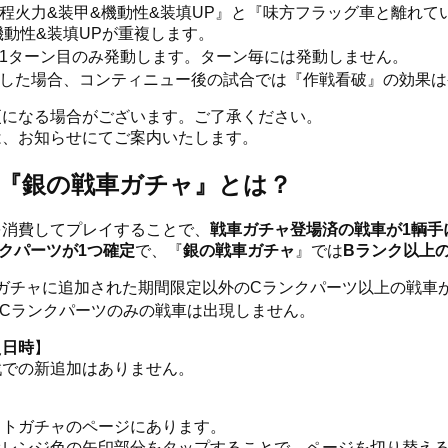
程火力&装甲&機動性&装填UP』と『味方フラッグ車と離れて
機動性&装填UPが重複します。
1ターン目のみ発動します。ターン毎には発動しません。
ーした場合、コンティニュー後の試合では『作戦看破』の効果は
更になる場合がございます。ご了承ください。
は、お知らせにてご案内いたします。
『銀の戦車ガチャ』とは？
を消費してプレイすることで、
戦車ガチャ登場済の戦車が1輌手
クパーツが1つ確定
で、『
銀の戦車ガチャ
』では
Bランク以上
に戦車ガチャに追加された期間限定以外のCランクパーツ以上の戦車
Cランクパーツのみの戦車は出現しません。
え日時
】
戦での新追加はありません。
ットガチャのページにあります。
オレンジ色の矢印部分をタップすることで、ページを切り替え