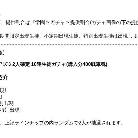
9
提供割合は『学園 > ガチャ > 提供割合(ガチャ画像の下の
の期間限定出現生徒、不定期出現生徒、特別出現生徒は出現しま
覧
】
ズミ2人確定 10連生徒ガチャ(購入分400戦車魂)
紹介
現!
!
別出現!
特別出現!
は、上記ラインナップの内ランダムで2人が抽選されます。