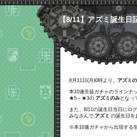
【8/11】アズミ誕生日
8月11日(月)0時より、
アズミの
本10連生徒ガチャのラインナ
★5～★3の
アズミのみ
となっ
また、8/11の誕生日当日にロ
みなさんで
アズミ
の誕生日を
※本10連ガチャから出現する