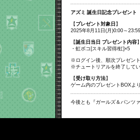
アズミ 誕生日記念プレゼント
【
プレゼント対象日
】
2025年8月11日(月)0:00～23:5
【
誕生日当日 プレゼント内容
・虹ボコ[スキル習得/虹]×5
※ログイン後、順次プレゼン
※チュートリアルを終了して
【
受け取り方法
】
ゲーム内のプレゼントBOXよ
今後とも『ガールズ＆パンツァ