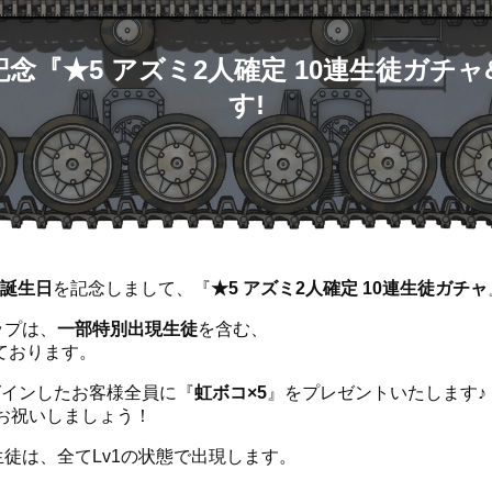
記念『★5 アズミ2人確定 10連生徒ガチ
す!
誕生日
を記念しまして、『
★5 アズミ2人確定 10連生徒ガチャ
ップは、
一部特別出現生徒
を含む、
ております。
グインしたお客様全員に『
虹ボコ×5
』をプレゼントいたします♪
お祝いしましょう！
生徒は、全てLv1の状態で出現します。