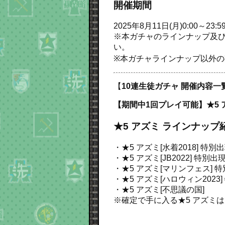
開催期間
2025年8月11日(月)0:00～23:5
※本ガチャのラインナップ及び、
い。
※本ガチャラインナップ以外
【
10連生徒ガチャ 開催内容一
【期間中1回プレイ可能】★5 ア
★5 アズミ ラインナップ
・★5 アズミ[水着2018]
特別出
・★5 アズミ[JB2022]
特別出現
・★5 アズミ[マリンフェス]
特
・★5 アズミ[ハロウィン2023]
・★5 アズミ[不思議の国]
※確定で手に入る★5 アズミ