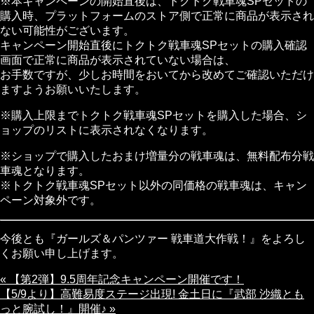
※本キャンペーンの開始直後は、トクトク戦車魂SPセットの
購入時、プラットフォームのストア側で正常に商品が表示され
ない可能性がございます。
キャンペーン開始直後にトクトク戦車魂SPセットの購入確認
画面で正常に商品が表示されていない場合は、
お手数ですが、少しお時間をおいてから改めてご確認いただけ
ますようお願いいたします。
※購入上限までトクトク戦車魂SPセットを購入した場合、シ
ョップのリストに表示されなくなります。
※ショップで購入したおまけ増量分の戦車魂は、無料配布分戦
車魂となります。
※トクトク戦車魂SPセット以外の同価格の戦車魂は、キャン
ペーン対象外です。
今後とも『ガールズ＆パンツァー 戦車道大作戦！』をよろし
くお願い申し上げます。
« 【第2弾】9.5周年記念キャンペーン開催です！
【5/9より】高難易度ステージ出現! 金土日に『武部 沙織とも
っと腕試し！』開催♪ »