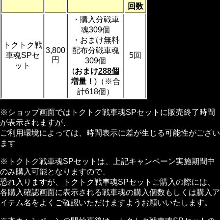
回数
・購入分戦車
魂309個
・おまけ無料
トクトク戦
3,800
配布分戦車魂
車魂SPセ
5回
円
309個
ット
(
おまけ
288個
増量！
)（※合
計618個）
※ショップ画面ではトクトク戦車魂SPセットに販売終了時間
が表示されますが、
ご利用環境によっては、時間表示に差が生じる可能性がござい
ます
※トクトク戦車魂SPセットは、上記キャンペーン実施期間中
のみ購入可能となりますので、
恐れ入りますが、トクトク戦車魂SPセットご購入の際には、
各購入確認画面に表示される戦車魂の購入個数もしくは購入ア
イテム名をよくご確認いただけますようお願いいたします。