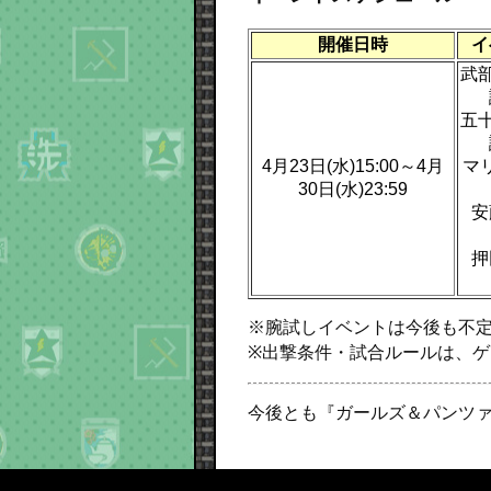
開催日時
イ
武
五
4月23日(水)15:00～4月
マ
30日(水)23:59
安
押
※腕試しイベントは今後も不
※出撃条件・試合ルールは、
今後とも『ガールズ＆パンツァ