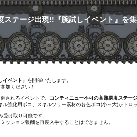
度ステージ出現!!『腕試しイベント』を集
しイベント
』を開催いたします。
ご参加ください！
開催されるイベントで、
コンティニュー不可の高難易度ステー
キル強化用ボコ、スキルツリー素材の各色ボコ(小～大)がドロ
み受け取り可能です。
るミッション報酬を再度入手することはできません。