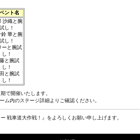
ベント名
部 沙織と腕
試し！
十鈴 華と腕
試し！
リーと腕試
し！
藤と腕試
し！
田と腕試
し！
定期で開催いたします。
ゲーム内のステージ詳細よりご確認ください。
ー 戦車道大作戦！』をよろしくお願い申し上げます。