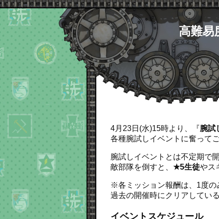
高難易
4月23日(水)15時より、『
腕試
各種腕試しイベントに奮って
腕試しイベントとは不定期で
敵部隊を倒すと、
★5生徒
やス
※各ミッション報酬は、1度の
過去の開催時にクリアしてい
イベントスケジュール