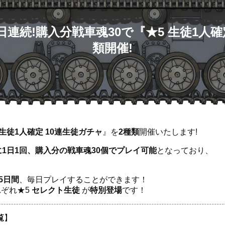
で】15日連続!購入分戦車魂30で『★5 生徒1人
類開催!
 生徒1人確定 10連生徒ガチャ
』を
2種類
開催いたします!
1日1回、購入分の戦車魂30個でプレイ可能
となっており、
5日間
、毎日プレイすることができます！
ぞれ★5
セレクト生徒
が
特別登場
です！
覧
】