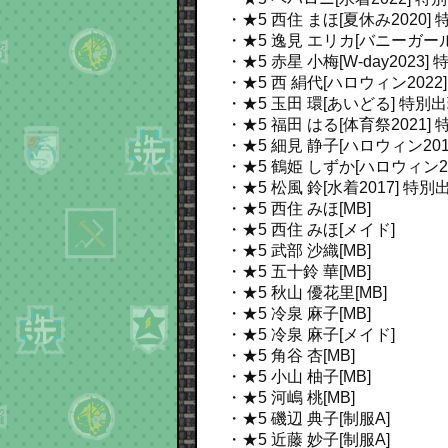
・★5 西住 まほ[夏休み2020]
・★5 逸見 エリカ[バニーガール
・★5 赤星 小梅[W-day2023]
特
・★5 西 絹代[ハロウィン2022
・★5 玉田 環[あいどる]
特別出
・★5 福田 はる[体育祭2021]
・★5 細見 静子[ハロウィン201
・★5 鶴姫 しずか[ハロウィン20
・★5 松風 鈴[水着2017]
特別出
・★5 西住 みほ[MB]
・★5 西住 みほ[メイド]
・★5 武部 沙織[MB]
・★5 五十鈴 華[MB]
・★5 秋山 優花里[MB]
・★5 冷泉 麻子[MB]
・★5 冷泉 麻子[メイド]
・★5 角谷 杏[MB]
・★5 小山 柚子[MB]
・★5 河嶋 桃[MB]
・★5 磯辺 典子[制服A]
・★5 近藤 妙子[制服A]