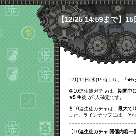
【12/25 14:59ま
12月11日(水)15時より、『
★5
各10連生徒ガチャは、
期間中に
★5 生徒
が1人確定です。
各10連生徒ガチャは、
最大で1
また、ラインナップには、それ
【
10連生徒ガチャ 開催内容一