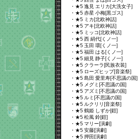
・★5 逸見 エリカ[大洗女子]
・★5 赤星 小梅[黒ゴス]
・★5 ミカ[北欧神話]
・★5 アキ[北欧神話]
・★5 ミッコ[北欧神話]
・★5 西 絹代[くノ一]
・★5 玉田 環[くノ一]
・★5 福田 はる[くノ一]
・★5 細見 静子[くノ一]
・★5 クラーラ[民族衣装]
・★5 ローズヒップ[音楽祭]
・★5 島田 愛里寿[不思議の国]
・★5 メグミ[不思議の国]
・★5 アズミ[不思議の国]
・★5 ルミ[不思議の国]
・★5 ルクリリ[音楽祭]
・★5 鶴姫 しずか[鎧]
・★5 松風 鈴[鎧]
・★5 マリー[演劇]
・★5 安藤[演劇]
・★5 押田[演劇]