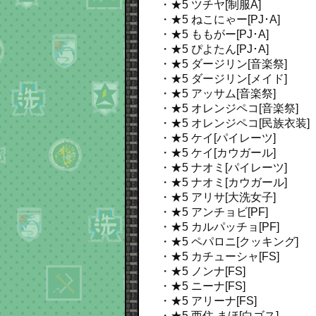
・★5 ツチヤ[制服A]
・★5 ねこにゃー[PJ･A]
・★5 ももがー[PJ･A]
・★5 ぴよたん[PJ･A]
・★5 ダージリン[音楽祭]
・★5 ダージリン[メイド]
・★5 アッサム[音楽祭]
・★5 オレンジペコ[音楽祭]
・★5 オレンジペコ[民族衣装]
・★5 ケイ[パイレーツ]
・★5 ケイ[カウガール]
・★5 ナオミ[パイレーツ]
・★5 ナオミ[カウガール]
・★5 アリサ[大洗女子]
・★5 アンチョビ[PF]
・★5 カルパッチョ[PF]
・★5 ペパロニ[クッキング]
・★5 カチューシャ[FS]
・★5 ノンナ[FS]
・★5 ニーナ[FS]
・★5 アリーナ[FS]
・★5 西住 まほ[白ゴス]