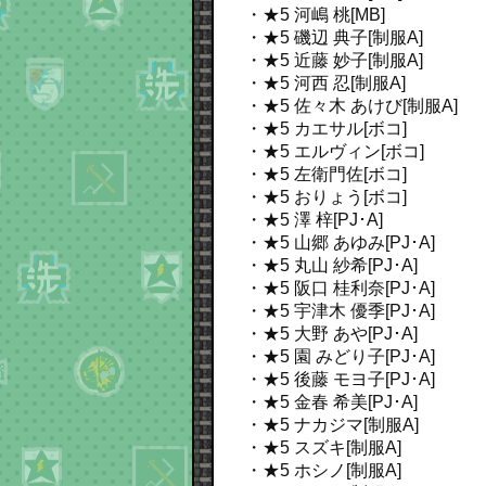
・★5 河嶋 桃[MB]
・★5 磯辺 典子[制服A]
・★5 近藤 妙子[制服A]
・★5 河西 忍[制服A]
・★5 佐々木 あけび[制服A]
・★5 カエサル[ボコ]
・★5 エルヴィン[ボコ]
・★5 左衛門佐[ボコ]
・★5 おりょう[ボコ]
・★5 澤 梓[PJ･A]
・★5 山郷 あゆみ[PJ･A]
・★5 丸山 紗希[PJ･A]
・★5 阪口 桂利奈[PJ･A]
・★5 宇津木 優季[PJ･A]
・★5 大野 あや[PJ･A]
・★5 園 みどり子[PJ･A]
・★5 後藤 モヨ子[PJ･A]
・★5 金春 希美[PJ･A]
・★5 ナカジマ[制服A]
・★5 スズキ[制服A]
・★5 ホシノ[制服A]