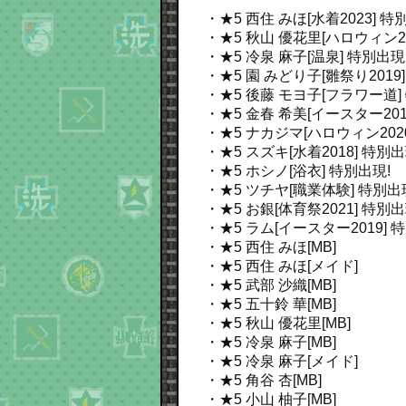
・★5 西住 みほ[水着2023]
特別
・★5 秋山 優花里[ハロウィン20
・★5 冷泉 麻子[温泉]
特別出現
・★5 園 みどり子[雛祭り2019
・★5 後藤 モヨ子[フラワー道]
・★5 金春 希美[イースター201
・★5 ナカジマ[ハロウィン202
・★5 スズキ[水着2018]
特別出
・★5 ホシノ[浴衣]
特別出現!
・★5 ツチヤ[職業体験]
特別出
・★5 お銀[体育祭2021]
特別出
・★5 ラム[イースター2019]
特
・★5 西住 みほ[MB]
・★5 西住 みほ[メイド]
・★5 武部 沙織[MB]
・★5 五十鈴 華[MB]
・★5 秋山 優花里[MB]
・★5 冷泉 麻子[MB]
・★5 冷泉 麻子[メイド]
・★5 角谷 杏[MB]
・★5 小山 柚子[MB]