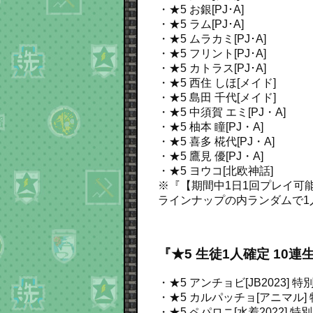
・★5 お銀[PJ･A]
・★5 ラム[PJ･A]
・★5 ムラカミ[PJ･A]
・★5 フリント[PJ･A]
・★5 カトラス[PJ･A]
・★5 西住 しほ[メイド]
・★5 島田 千代[メイド]
・★5 中須賀 エミ[PJ・A]
・★5 柚本 瞳[PJ・A]
・★5 喜多 椛代[PJ・A]
・★5 鷹見 優[PJ・A]
・★5 ヨウコ[北欧神話]
※『【期間中1日1回プレイ可能】
ラインナップの内ランダムで1
『★5 生徒1人確定 10
・★5 アンチョビ[JB2023]
特別
・★5 カルパッチョ[アニマル]
・★5 ペパロニ[水着2022]
特別