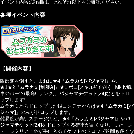
イベント内容の詳細は、それぞれ以下をご確認ください。
各種イベント内容
【
開催内容
】
敵部隊を倒すと、まれに★4『
ムラカミ[パジャマ]
』や、
★1★2『
ムラカミ[制服A]
』★1 ボコ[スキル強化/小]、Mk.IV戦
車のパーツ(最高Cランク)、
パジャマチケット[24]
などをドロ
ップします!
ムラカミからドロップした銀コンテナからは★4『
ムラカミ[パ
ジャマ]
』のみがドロップします。
難易度が高いステージほど、★4『
ムラカミ[パジャマ]
』や
パ
ジャマチケット[24]
をドロップする確率が高くなり、また、ス
テージクリアで必ず手に入るチケットのドロップ報酬も多くな