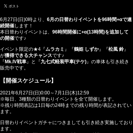
6月27日(日)0時より、
6月の日替わりイベントを96時間+αで連
続開催
します！
本日替わりイベントは、
96時間開催に+α(13時間)を追加して
の開催
です♪
イベント限定の★4『
ムラカミ
』『
鶴姫 しずか
』『
松風 鈴
』
が
獲得できる大チャンス
です♪
『
Mk.IV戦車
』と『
九七式軽装甲車(テケ)
』の車体も引き続き
販売中です。
【
開催スケジュール
】
2021年6月27日(日)0:00～7月1日(木)12:59
※毎日、3種類の日替わりイベントを全て開催します。
※残り時間表記は1日毎の24時までの残り時間が表記されてい
ます。
日替わりイベントガチャにつきましても引き続き実施しており
ます。