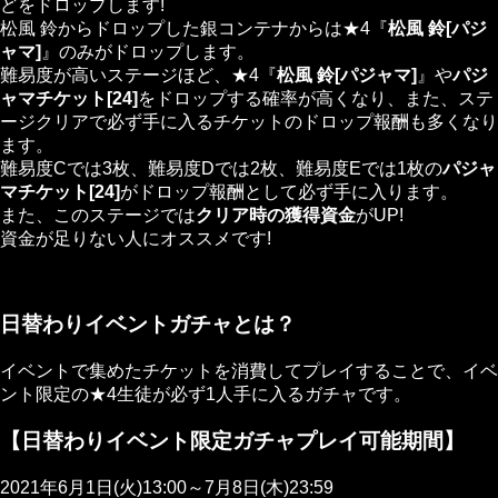
どをドロップします!
松風 鈴からドロップした銀コンテナからは★4『
松風 鈴[パジ
ャマ]
』のみがドロップします。
難易度が高いステージほど、★4『
松風 鈴[パジャマ]
』や
パジ
ャマチケット[24]
をドロップする確率が高くなり、また、ステ
ージクリアで必ず手に入るチケットのドロップ報酬も多くなり
ます。
難易度Cでは3枚、難易度Dでは2枚、難易度Eでは1枚の
パジャ
マチケット[24]
がドロップ報酬として必ず手に入ります。
また、このステージでは
クリア時の獲得資金
がUP!
資金が足りない人にオススメです!
日替わりイベントガチャとは？
イベントで集めたチケットを消費してプレイすることで、イベ
ント限定の★4生徒が必ず1人手に入るガチャです。
【
日替わりイベント限定ガチャプレイ可能期間
】
2021年6月1日(火)13:00～7月8日(木)23:59