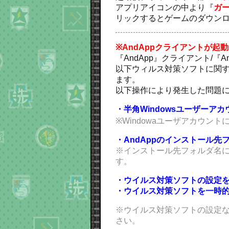
アプリアイコンの中より『
ガ
リックするとゲームのダウン
※AndAppクライアントが起
『AndApp』クライアント/
以下ウィルス対策ソフトに関す
ます。
以下操作により発生した問題
・半角Windowsユーザーア
※Windowaユーザアカウン
・AndAppのインストール
※インストール先フォルダ名に
す。
・ウイルス対策ソフトの設定
・ウイルス対策ソフトを一時
※ウイルス対策ソフトの設定
さい。