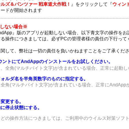
ールズ＆パンツァー 戦車道大作戦！
』をクリックして『
ウィン
ロードが開始されます
動しない場合※
『AndApp』版のアプリが起動しない場合、以下青文字の操作を
る操作につきましては、必ずPCの管理者様の責任の下行って
に関して、弊社は一切の責任を負いかねますことをご了承くだ
カウントにてAndAppのインストールをお試しください。
トに、全角(マルチバイト文字)が含まれている場合、正常に起動
先フォルダ名を半角英数字のものに指定する。
全角(マルチバイト文字)が含まれている場合、正常にAndAp
を変更する。
的に停止状態にする。
などの操作方法につきましては、ご利用中のウイルス対策ソフ