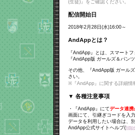
(生徒)』をご確認ください。
配信開始日
2018年2月28日(水)16:00～
AndAppとは？
『AndApp』とは、スマー
『AndApp版 ガールズ＆パン
その他、『AndApp版 ガ
さい。
※『AndApp』に関する詳細情
▼ 各種注意事項
・『AndApp』にて
データ連携
画面にて、引継ぎコードを入力
データを利用したい場合は、
AndApp公式サイトヘルプ(
http