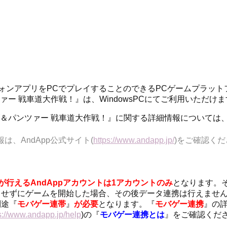
トフォンアプリをPCでプレイすることのできるPCゲームプラッ
ツァー 戦車道大作戦！』は、WindowsPCにてご利用いただけ
ールズ＆パンツァー 戦車道大作戦！』に関する詳細情報について
報は、AndApp公式サイト(
https://www.andapp.jp/
)をご確認く
が行えるAndAppアカウントは1アカウントのみ
となります。
せずにゲームを開始した場合、その後データ連携は行えません
別途『
モバゲー連帯
』
が必要
となります。『
モバゲー連携
』の
s://www.andapp.jp/help
)の『
モバゲー連携とは
』をご確認くだ