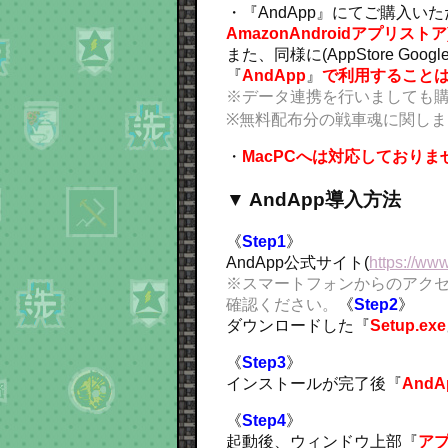
・『AndApp』にてご購入い
AmazonAndroidアプリ
また、同様に(AppStore Goo
『
AndApp
』
で利用すること
※データ連携を行いましても
※無料配布分の戦車魂に関し
・
MacPCへは対応しておりま
▼ AndApp導入方法
《
Step1
》
AndApp公式サイト(
https://ww
※スマートフォンからのアクセ
確認ください。
《
Step2
》
ダウンロードした『
Setup.exe
《
Step3
》
インストールが完了後『
AndA
《
Step4
》
起動後、ウィンドウ上部『
ア