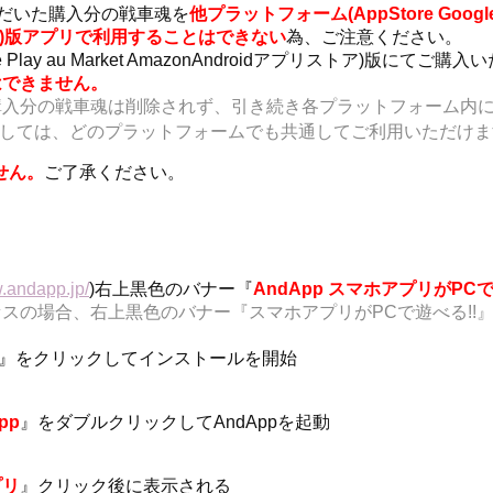
ただいた購入分の戦車魂を
他プラットフォーム(AppStore Google P
ストア)版アプリで利用することはできない
為、ご注意ください。
gle Play au Market AmazonAndroidアプリストア)版に
はできません。
購入分の戦車魂は削除されず、引き続き各プラットフォーム内
ましては、どのプラットフォームでも共通してご利用いただけま
せん。
ご了承ください。
w.andapp.jp/
)右上黒色のバナー『
AndApp スマホアプリがPCで
スの場合、右上黒色のバナー『スマホアプリがPCで遊べる!!
』をクリックしてインストールを開始
pp
』をダブルクリックしてAndAppを起動
プリ
』クリック後に表示される