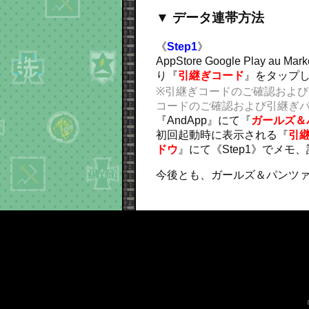
▼ データ連帯方法
《
Step1
》
AppStore Google Pla
り『
引継ぎコード
』をタップ
※引継ぎコードのご確認および
コードのご確認および引継ぎ
『AndApp』にて『
ガールズ＆
初回起動時に表示される『
引
ドウ
』にて《Step1》でメモ
今後とも、ガールズ＆パンツ