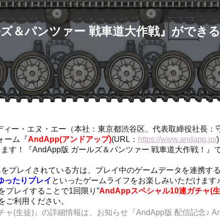
ズ＆パンツァー 戦車道大作戦』ができる『
会社ディー・エヌ・エー（本社：東京都渋谷区、代表取締役社長：
ォーム『
AndApp(アンドアップ)
(URL：
https://www.andapp.jp/
ます！『AndApp版 ガールズ＆パンツァー 戦車道大作戦！』で
ムをプレイされている方は、プレイ中のゲームデータを連携す
ゆったりプレイ
といったゲームライフをお楽しみいただけます
ムをプレイすることで1回限り”
AndAppスペシャル10連ガチャ(生
』をご利用ください。
チャ(生徒)』の詳細情報は、お知らせ『AndApp版 配信記念♪ A