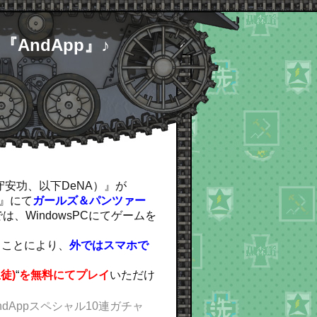
AndApp』♪
守安功、以下DeNA）』が
)』にて
ガールズ＆パンツァー
は、WindowsPCにてゲームを
ることにより、
外ではスマホで
♪
徒)
“
を無料にてプレイ
いただけ
ndAppスペシャル10連ガチャ