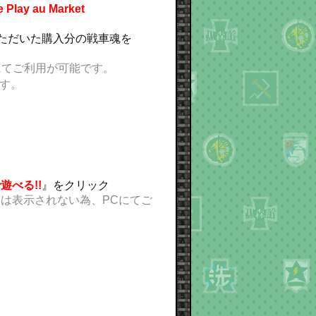
lay au Market
てご購入いただいた購入分の戦車魂を
にてご利用が可能です。
す。
遊べる!!
』をクリック
』は表示されない為、PCにてご