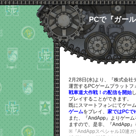
PCで『ガール
2月28日(水)より、『株式
運営するPCゲームプラットフ
戦車道大作戦！の配信を開始
し
プレイすることができます。
既にスマートフォンにてゲー
ゲーム
をプレイ、
家ではPCで
また、『AndApp』よりゲー
ますので、是非、『AndApp
※『AndAppスペシャル10連ガ