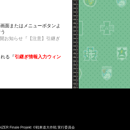
て、タイトル画面またはメニューボタンよ
行う
公開お知らせ『【注意】引継ぎ
される『
引継ぎ情報入力ウィン
nd PANZER Finale Projekt ©戦車道大作戦 実行委員会