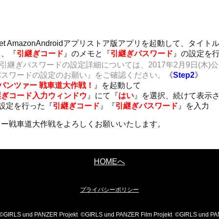
y au Market AmazonAndroidアプリストア版アプリを起動し
し、『
引継ぎコード
』のメモと『
引継ぎパスワード
』の設定を
引継ぎパスワードの設定詳細については、2017年2月9日(木)
パスワードの設定のお願い』をご確認ください。
《
Step2
》
パンツァー 戦車道大作戦！
』を起動して
継ぎコード入力ウィンドウ
』にて『
はい
』を選択、続けて表示
、設定を行った『
引継ぎコード
』『
引継ぎパスワード
』を入力
ァー戦車道大作戦をよろしくお願いいたします。
HOMEへ
プライバシーポリシー
©GIRLS und PANZER Projekt ©GIRLS und PANZER Film Projekt ©GIRLS u