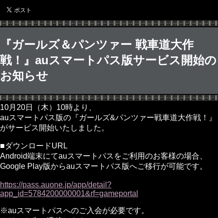
『ガールズ＆パンツァー 戦車道大作
戦！』auスマートパス版サービス開始の
お知らせ
10月20日（木）10時より、
auスマートパス版の『ガールズ&パンツァー戦車道大作戦！』
がサービス開始いたしました。
■ダウンロードURL
Android端末にてauスマートパスをご利用のお客様の場合、
Google Play版からauスマートパス版へご移行が可能です。
https://pass.auone.jp/app/detail?
app_id=5784200000001&rf=gameportal
※auスマートパスへのご入会が必要です。