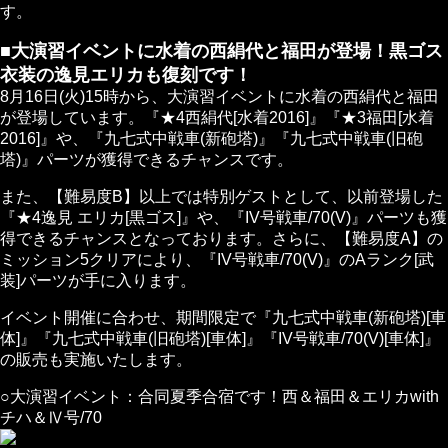
す。
■大演習イベントに水着の西絹代と福田が登場！黒ゴス
衣装の逸見エリカも復刻です！
8月16日(火)15時から、大演習イベントに水着の西絹代と福田
が登場しています。『★4西絹代[水着2016]』『★3福田[水着
2016]』や、『九七式中戦車(新砲塔)』『九七式中戦車(旧砲
塔)』パーツが獲得できるチャンスです。
また、【難易度B】以上では特別ゲストとして、以前登場した
『★4逸見 エリカ[黒ゴス]』や、『IV号戦車/70(V)』パーツも獲
得できるチャンスとなっております。さらに、【難易度A】の
ミッション5クリアにより、『IV号戦車/70(V)』のAランク[武
装]パーツが手に入ります。
イベント開催に合わせ、期間限定で『九七式中戦車(新砲塔)[車
体]』『九七式中戦車(旧砲塔)[車体]』『IV号戦車/70(V)[車体]』
の販売も実施いたします。
○大演習イベント：合同夏季合宿です！西＆福田＆エリカwith
チハ＆Ⅳ号/70