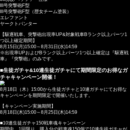
III号突撃砲F型
III号突撃砲F型（歴女チーム塗装）
エレファント
ヤークトパンター
【駆逐戦車、突撃砲出現率UP&対象戦車Bランク以上パーツ1
つ以上確定期間】
8月15日(月)15:00～8月31日(水)14:59
※出現率UPおよびBランク以上パーツ1つ以上確定は『駆逐戦
車』『突撃砲』のみです。
■生徒ガチャ&10連生徒ガチャにて期間限定のお得なガ
チャキャンペーン開催！
8月18日（木）15:00から生徒ガチャと10連ガチャにてお得な
キャンペーンを期間限定で開催いたします。
【キャンペーン実施期間】
8月18日(木)15:00～8月25日(木)14:59
■10連生徒ガチャ150戦車魂キャンペーン
期間中、1回限り、購入分の戦車魂150個で10連生徒ガチャが