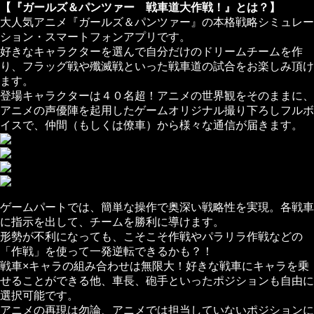
【『ガールズ＆パンツァー 戦車道大作戦！』とは？】
大人気アニメ『ガールズ＆パンツァー』の本格戦略シミュレー
ション・スマートフォンアプリです。
好きなキャラクターを選んで自分だけのドリームチームを作
り、フラッグ戦や殲滅戦といった戦車道の試合をお楽しみ頂け
ます。
登場キャラクターは４０名超！アニメの世界観をそのままに、
アニメの声優陣を起用したゲームオリジナル撮り下ろしフルボ
イスで、仲間（もしくは僚車）から様々な通信が届きます。
ゲームパートでは、簡単な操作で奥深い戦略性を実現。各戦車
に指示を出して、チームを勝利に導けます。
形勢が不利になっても、こそこそ作戦やパラリラ作戦などの
「作戦」を使って一発逆転できるかも？！
戦車×キャラの組み合わせは無限大！好きな戦車にキャラを乗
せることができる他、車長、砲手といったポジションも自由に
選択可能です。
アニメの再現は勿論、アニメでは担当していないポジションに