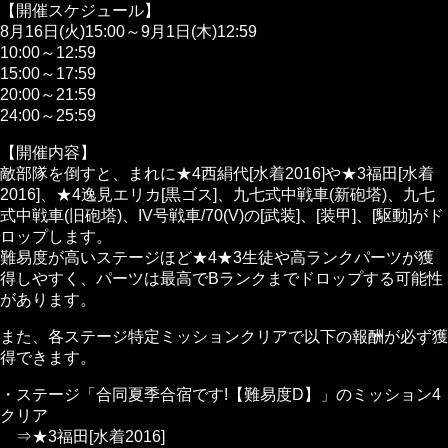
【開催スケジュール】
8月16日(火)15:00～9月1日(木)12:59
10:00～12:59
15:00～17:59
20:00～21:59
24:00～25:59
【開催内容】
敵部隊を倒すと、まれに★4西絹代[水着2016]や★3福田[水着
2016]、★4逸見エリカ[黒ゴス]、九七式中戦車(新砲塔)、九七
式中戦車(旧砲塔)、IV号戦車/70(V)の[武装]、[装甲]、[駆動]がド
ロップします。
難易度が高いステージほど★4★3生徒や高ランクパーツが獲
得しやすく、パーツは最高でBランクまでドロップする可能性
があります。
また、各ステージ特定ミッションクリアで以下の報酬が必ず獲
得できます。
・ステージ「合同夏季合宿です!【難易度D】」のミッション4
クリア
⇒★3福田[水着2016]