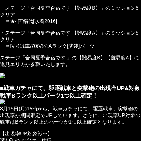
・ステージ「合同夏季合宿です!【難易度B】」のミッション5
クリア
⇒★4西絹代[水着2016]
・ステージ「合同夏季合宿です!【難易度A】」のミッション5
クリア
⇒IV号戦車/70(V)のAランク[武装]パーツ
ステージ「合同夏季合宿です!」の【難易度B】【難易度A】に
逸見エリカが参戦いたします。
■戦車ガチャにて、駆逐戦車と突撃砲の出現率UP&対象
戦車Bランク以上パーツ1つ以上確定！
8月15日(月)15時から、戦車ガチャにて、駆逐戦車、突撃砲の
出現率が期間限定でUPしています。さらに、出現率UP対象の
戦車はBランク以上のパーツが1つ以上確定となります。
【出現率UP対象戦車】
38(t)改/ヘッツァー仕様