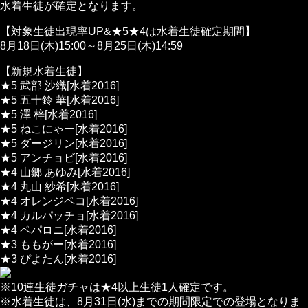
水着生徒が確定となります。
【対象生徒出現率UP&★5★4は水着生徒確定期間】
8月18日(木)15:00～8月25日(木)14:59
【新規水着生徒】
★5 武部 沙織[水着2016]
★5 五十鈴 華[水着2016]
★5 澤 梓[水着2016]
★5 ねこにゃー[水着2016]
★5 ダージリン[水着2016]
★5 アンチョビ[水着2016]
★4 山郷 あゆみ[水着2016]
★4 丸山 紗希[水着2016]
★4 オレンジペコ[水着2016]
★4 カルパッチョ[水着2016]
★4 ペパロニ[水着2016]
★3 ももがー[水着2016]
★3 ぴよたん[水着2016]
※10連生徒ガチャは★4以上生徒1人確定です。
※水着生徒は、8月31日(水)までの期間限定での登場となりま