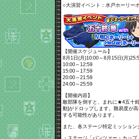
○大演習イベント：水戸ホーリーホックコ
【開催スケジュール】
8月1日(月)10:00～8月15日(月)25:
10:00～12:59
15:00～17:59
20:00～21:59
24:00～25:59
【開催内容】
敵部隊を倒すと、まれに★4五十鈴 華[
動]がドロップします。難易度が
する可能性があります。
また、各ステージ特定ミッション
・ステージ「パンツァー・カップ