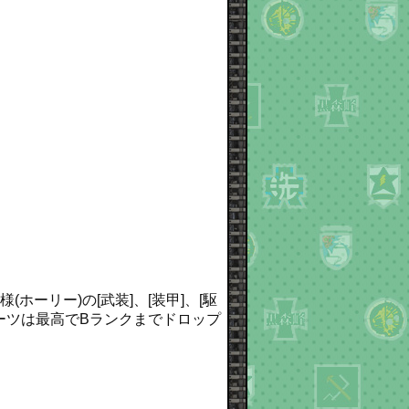
(ホーリー)の[武装]、[装甲]、[駆
ーツは最高でBランクまでドロップ