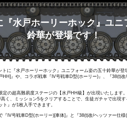
に『水戸ホーリーホック』ユニ
鈴華が登場です！
イベントに『水戸ホーリーホック』ユニフォーム姿の五十鈴華が登
水戸HH]』や、コラボ戦車『IV号戦車D型(ホーリー)』、『38(t)
限定の超高難易度ステージの【水戸HH級】が出現いたします。
が高く、ミッション5をクリアすることで、生徒ガチャで出現す
ット』が1枚入手できます。
V号戦車D型(ホーリー)[車体]』と『38(t)改/ヘッツァー仕様