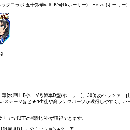
ラボ 五十鈴華with Ⅳ号D(ホーリー)＋Hetzer(ホーリー)
59
水戸HH]や、IV号戦車D型(ホーリー)、38(t)改/ヘッツァー仕様
高いステージほど★4生徒や高ランクパーツが獲得しやすく、パ
クリアで以下の報酬が必ず獲得できます。
【難易度D】」のミッション4クリア