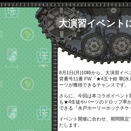
大演習イベント
8月1日(月)10時から、大演習
背番号11番 FW『★4五十鈴 華[
ーツが獲得できるチャンスです。
さらに、今回は本コラボイベント
も★4生徒やパーツのドロップ率
できる『水戸ホーリーホックチケ
イベント開催に合わせ、期間限定で『I
たします。