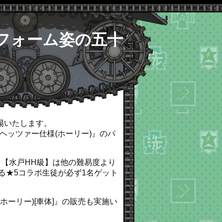
フォーム姿の五十
場いたします。
改/ヘッツァー仕様(ホーリー)』のパ
【水戸HH級】は他の難易度より
る★5コラボ生徒が必ず1名ゲット
(ホーリー)[車体]』の販売も実施い